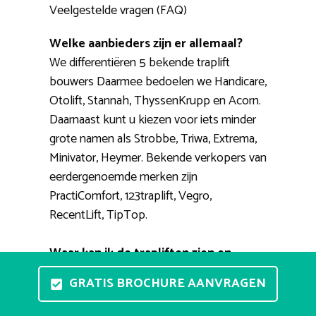
Veelgestelde vragen (FAQ)
Welke aanbieders zijn er allemaal?
We differentiëren 5 bekende traplift
bouwers Daarmee bedoelen we Handicare,
Otolift, Stannah, ThyssenKrupp en Acorn.
Daarnaast kunt u kiezen voor iets minder
grote namen als Strobbe, Triwa, Extrema,
Minivator, Heymer. Bekende verkopers van
eerdergenoemde merken zijn
PractiComfort, 123traplift, Vegro,
RecentLift, TipTop.
Waar kan ik de trapliften zien en
proberen?
GRATIS BROCHURE AANVRAGEN
In uw eigen omgeving een stoellift
proberen kan helaas niet zo eenvoudig.