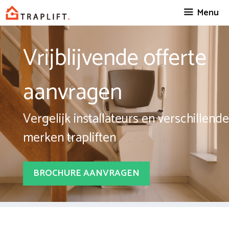
Spring
Menu
naar
inhoud
Vrijblijvende offerte
aanvragen
Vergelijk installateurs en verschillende
merken trapliften
BROCHURE AANVRAGEN