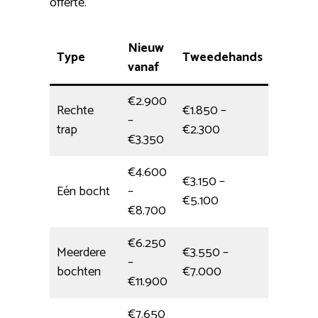
offerte.
Nieuw
Type
Tweedehands
Monta
vanaf
€2.900
Rechte
€1.850 –
–
3,5 uur
trap
€2.300
€3.350
€4.600
€3.150 –
Eén bocht
–
1/2 dag
€5.100
€8.700
€6.250
Meerdere
€3.550 –
–
5,5 uur
bochten
€7.000
€11.900
€7.650