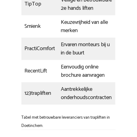
Veilige en betrouwbare
TipTop
2e hands liften
Keuzevrijheid van alle
Smienk
merken
Ervaren monteurs bij u
PractiComfort
in de buurt
Eenvoudig online
RecentLift
brochure aanvragen
Aantrekkelijke
123trapliften
onderhoudscontracten
Tabel met betrouwbare leveranciers van trapliften in
Doetinchem.