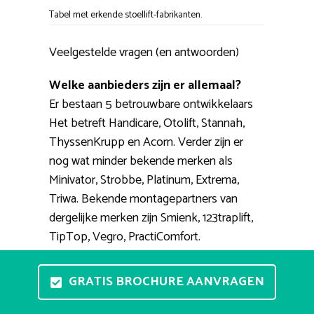
Tabel met erkende stoellift-fabrikanten.
Veelgestelde vragen (en antwoorden)
Welke aanbieders zijn er allemaal?
Er bestaan 5 betrouwbare ontwikkelaars
Het betreft Handicare, Otolift, Stannah,
ThyssenKrupp en Acorn. Verder zijn er
nog wat minder bekende merken als
Minivator, Strobbe, Platinum, Extrema,
Triwa. Bekende montagepartners van
dergelijke merken zijn Smienk, 123traplift,
TipTop, Vegro, PractiComfort.
Kan ik vrijblijvend een traplift
GRATIS BROCHURE AANVRAGEN
proberen?
Een stoellift in huis uittesten wordt een