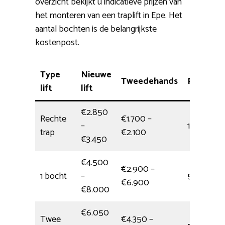
overzicht bekijkt u indicatieve prijzen van
het monteren van een traplift in Epe. Het
aantal bochten is de belangrijkste
kostenpost.
Type
Nieuwe
Tweedehands
Plaatsing
lift
lift
€2.850
Rechte
€1.700 –
–
1/2 dag
trap
€2.100
€3.450
€4.500
€2.900 –
1 bocht
–
5 uur
€6.900
€8.000
€6.050
Twee
€4.350 –