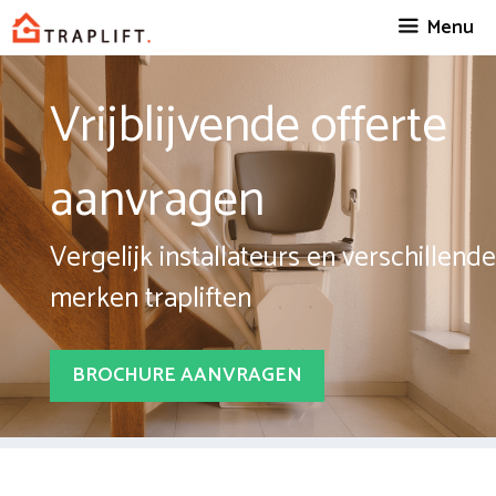
Spring
Menu
naar
inhoud
Vrijblijvende offerte
aanvragen
Vergelijk installateurs en verschillende
merken trapliften
BROCHURE AANVRAGEN