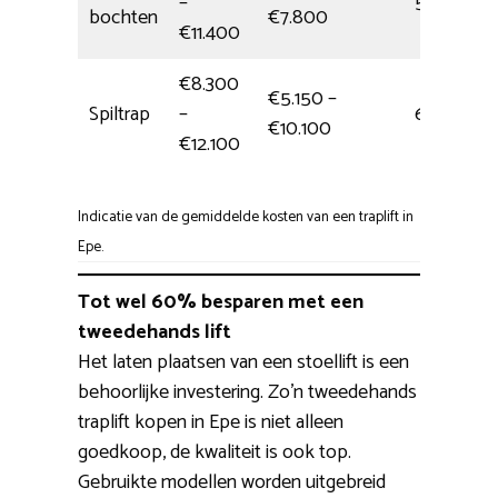
–
5,5 uur
bochten
€7.800
€11.400
€8.300
€5.150 –
Spiltrap
–
6 uur
€10.100
€12.100
Indicatie van de gemiddelde kosten van een traplift in
Epe.
Tot wel 60% besparen met een
tweedehands lift
Het laten plaatsen van een stoellift is een
behoorlijke investering. Zo’n tweedehands
traplift kopen in Epe is niet alleen
goedkoop, de kwaliteit is ook top.
Gebruikte modellen worden uitgebreid