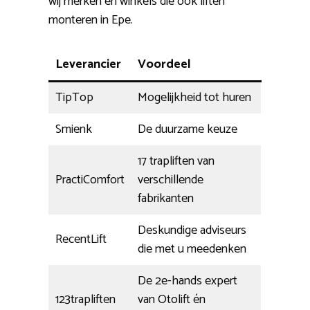
wij merken en winkels die ook liften
monteren in Epe.
Leverancier
Voordeel
TipTop
Mogelijkheid tot huren
Smienk
De duurzame keuze
17 trapliften van
PractiComfort
verschillende
fabrikanten
Deskundige adviseurs
RecentLift
die met u meedenken
De 2e-hands expert
123trapliften
van Otolift én