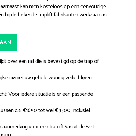
n. Daarnaast kan men kosteloos op een eenvoudige
n bij de bekende traplift fabrikanten werkzaam in
 AAN
rijdt over een rail die is bevestigd op de trap of
jke manier uw gehele woning veilig blijven
ht: Voor iedere situatie is er een passende
tussen c.a. €1650 tot wel €9300, inclusief
n aanmerking voor een traplift vanuit de wet
uning.