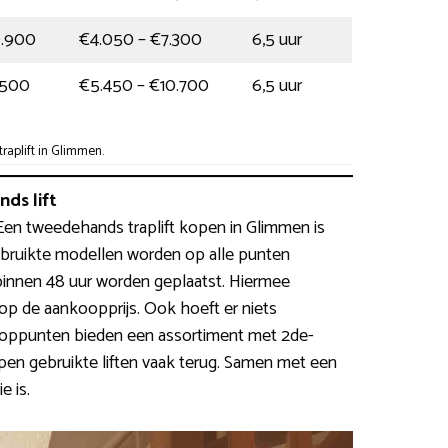
0.900
€4.050 – €7.300
6,5 uur
.500
€5.450 – €10.700
6,5 uur
aplift in Glimmen.
ds lift
e. Een tweedehands traplift kopen in Glimmen is
bruikte modellen worden op alle punten
innen 48 uur worden geplaatst. Hiermee
 de aankoopprijs. Ook hoeft er niets
oppunten bieden een assortiment met 2de-
pen gebruikte liften vaak terug. Samen met een
e is.