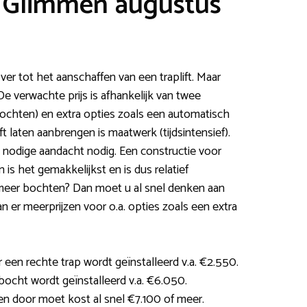
t Glimmen augustus
er tot het aanschaffen van een traplift. Maar
e verwachte prijs is afhankelijk van twee
 bochten) en extra opties zoals een automatisch
t laten aanbrengen is maatwerk (tijdsintensief).
 nodige aandacht nodig. Een constructie voor
is het gemakkelijkst en is dus relatief
 meer bochten? Dan moet u al snel denken aan
er meerprijzen voor o.a. opties zoals een extra
 een rechte trap wordt geïnstalleerd v.a. €2.550.
 bocht wordt geïnstalleerd v.a. €6.050.
en door moet kost al snel €7.100 of meer.