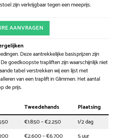
stoel zijn verkrijgbaar tegen een meeprijs.
URE AANVRAGEN
ergelijken
iedingen. Deze aantrekkelijke basisprijzen zijn
e goedkoopste trapliften zijn waarschijnlijk niet
aande tabel verstrekken wij een lijst met
alleren van een traplift in Glimmen. Het aantal
 de prijs.
Tweedehands
Plaatsing
.550
€1.850 – €2.250
1/2 dag
.200
€2.600 – €6.700
5 uur