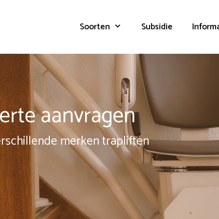
Soorten
Subsidie
Inform
fferte aanvragen
erschillende merken trapliften