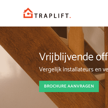
Spring
naar
inhoud
Vrijblijvende o
Vergelijk installateurs en v
BROCHURE AANVRAGEN