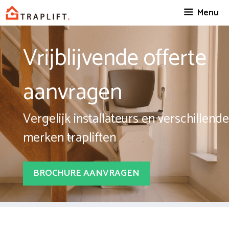
Spring
Menu
naar
inhoud
Vrijblijvende offerte
aanvragen
Vergelijk installateurs en verschillende
merken trapliften
BROCHURE AANVRAGEN