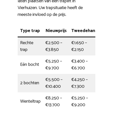
laten plaatsen van een traplift in
Vierhuizen. Uw trapsituatie heeft de
meeste invloed op de prijs.
Type trap
Nieuwprijs
Tweedehands
Mon
Rechte
€2.500 –
€1.650 –
3,5 
trap
€3.850
€2.150
€5.250 –
€3.400 –
Eén bocht
5 uu
€9.700
€6.700
€5.500 –
€4.250 –
2 bochten
5,5 
€10.400
€7.300
€8.250 –
€5.250 –
Wenteltrap
1 da
€13.700
€9.200