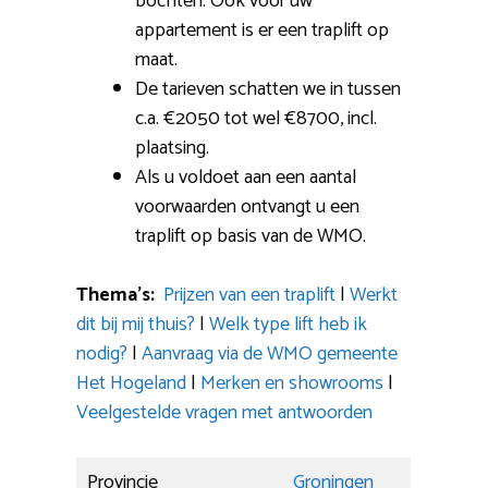
bochten: Ook voor uw
appartement is er een traplift op
maat.
De tarieven schatten we in tussen
c.a. €2050 tot wel €8700, incl.
plaatsing.
Als u voldoet aan een aantal
voorwaarden ontvangt u een
traplift op basis van de WMO.
Thema’s:
Prijzen van een traplift
|
Werkt
dit bij mij thuis?
|
Welk type lift heb ik
nodig?
|
Aanvraag via de WMO gemeente
Het Hogeland
|
Merken en showrooms
|
Veelgestelde vragen met antwoorden
Provincie
Groningen