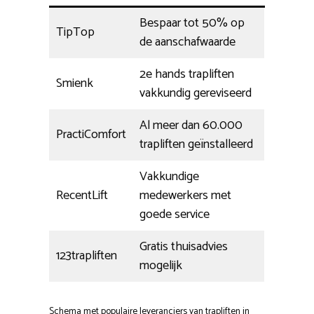
Bespaar tot 50% op
TipTop
de aanschafwaarde
2e hands trapliften
Smienk
vakkundig gereviseerd
Al meer dan 60.000
PractiComfort
trapliften geïnstalleerd
Vakkundige
RecentLift
medewerkers met
goede service
Gratis thuisadvies
123trapliften
mogelijk
Schema met populaire leveranciers van trapliften in