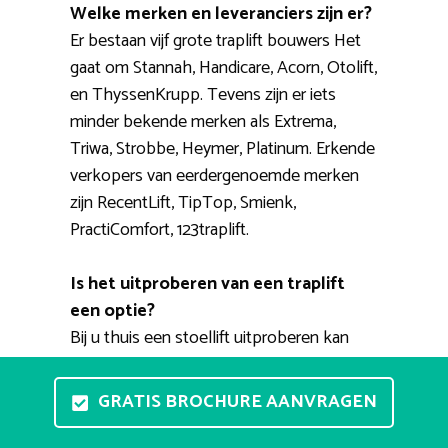
Welke merken en leveranciers zijn er?
Er bestaan vijf grote traplift bouwers Het
gaat om Stannah, Handicare, Acorn, Otolift,
en ThyssenKrupp. Tevens zijn er iets
minder bekende merken als Extrema,
Triwa, Strobbe, Heymer, Platinum. Erkende
verkopers van eerdergenoemde merken
zijn RecentLift, TipTop, Smienk,
PractiComfort, 123traplift.
Is het uitproberen van een traplift
een optie?
Bij u thuis een stoellift uitproberen kan
helaas niet zo eenvoudig. Door het hele
land zijn er gelukkig showrooms waar u de
GRATIS BROCHURE AANVRAGEN
liften met eigen ogen kunt zien en waar u
verschillende opties kunt uitproberen. Een