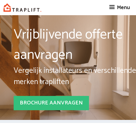
Spring
Menu
naar
inhoud
Vrijblijvende offerte
aanvragen
Vergelijk installateurs en verschillende
merken trapliften
BROCHURE AANVRAGEN