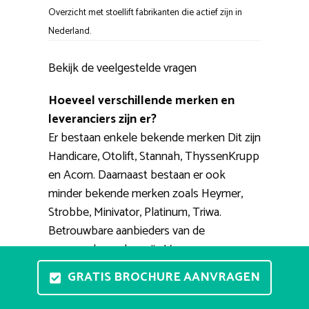
Overzicht met stoellift fabrikanten die actief zijn in
Nederland.
Bekijk de veelgestelde vragen
Hoeveel verschillende merken en
leveranciers zijn er?
Er bestaan enkele bekende merken Dit zijn
Handicare, Otolift, Stannah, ThyssenKrupp
en Acorn. Daarnaast bestaan er ook
minder bekende merken zoals Heymer,
Strobbe, Minivator, Platinum, Triwa.
Betrouwbare aanbieders van de
genoemde merken zijn Vegro,
PractiComfort, Smienk, 123traplift, TipTop.
GRATIS BROCHURE AANVRAGEN
Waar kan ik de trapliften zien en