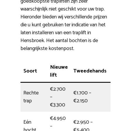
goedkoopste trapliften zijn zeer
waarschijnlijk niet geschikt voor uw trap.
Hieronder bieden wij verschillende prijzen
die u kunt gebruiken ter indicatie van het
laten installeren van een traplift in
Hensbroek. Het aantal bochten is de
belangrijkste kostenpost.
Nieuwe
Soort
Tweedehands
Montag
lift
€2.700
Rechte
€1.700 –
–
4,5 uur
trap
€2.150
€3.300
€4.950
Eén
€2.950 –
–
1/2 dag
bocht
€5.400