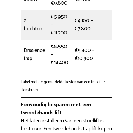
€9.800
€5.950
2
€4.100 –
–
Eén dag
bochten
€7.800
€11.200
€8.550
Draaiende
€5.400 –
–
6 uur
trap
€10.900
€14.400
Tabel met de gemiddelde kosten van een traplift in
Hensbroek.
Eenvoudig besparen met een
tweedehands lift
Het laten installeren van een stoellift is
best duur. Een tweedehands traplift kopen