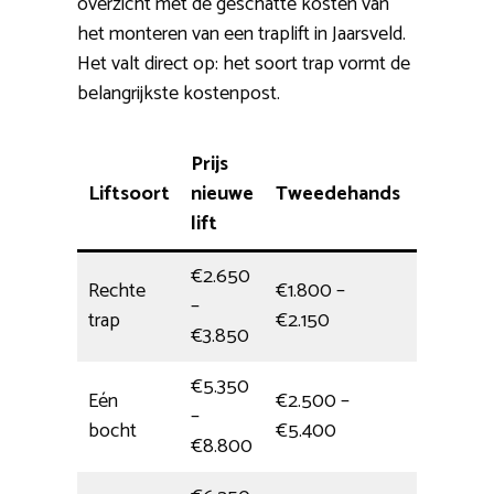
overzicht met de geschatte kosten van
het monteren van een traplift in Jaarsveld.
Het valt direct op: het soort trap vormt de
belangrijkste kostenpost.
Prijs
Liftsoort
nieuwe
Tweedehands
Montag
lift
€2.650
Rechte
€1.800 –
–
4 uur
trap
€2.150
€3.850
€5.350
Eén
€2.500 –
–
5 uur
bocht
€5.400
€8.800