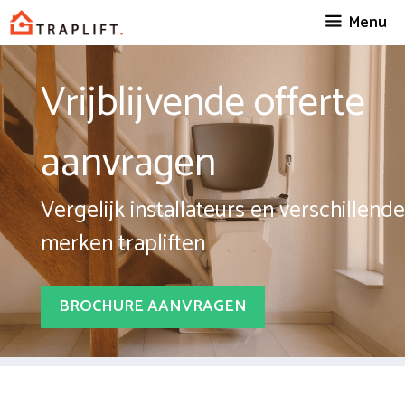
Spring
Menu
naar
inhoud
Vrijblijvende offerte
aanvragen
Vergelijk installateurs en verschillende
merken trapliften
BROCHURE AANVRAGEN