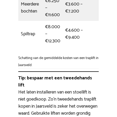
€6.250
Meerdere
€3.600 –
–
1 dag
bochten
€7.200
€11.600
€8.000
€4.600 –
Spiltrap
–
5,5 uur
€9.400
€12.300
Schatting van de gemiddelde kosten van een traplift in
Jaarsveld.
Tip: bespaar met een tweedehands
lift
Het laten installeren van een stoellift is
niet goedkoop. Zo’n tweedehands traplift
kopen in Jaarsveld is zeker het overwegen
waard. Gebruikte liften worden grondig