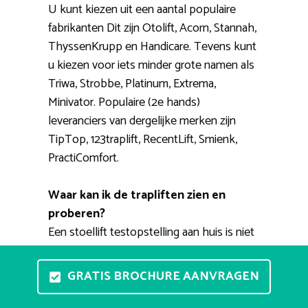
U kunt kiezen uit een aantal populaire
fabrikanten Dit zijn Otolift, Acorn, Stannah,
ThyssenKrupp en Handicare. Tevens kunt
u kiezen voor iets minder grote namen als
Triwa, Strobbe, Platinum, Extrema,
Minivator. Populaire (2e hands)
leveranciers van dergelijke merken zijn
TipTop, 123traplift, RecentLift, Smienk,
PractiComfort.
Waar kan ik de trapliften zien en
proberen?
Een stoellift testopstelling aan huis is niet
mogelijk. Er bestaan tal van showrooms
waar u meerdere modellen kunt zien en
GRATIS BROCHURE AANVRAGEN
waar u een proefrit kunt maken. Een
adviseur helpt u graag bij het uitzoeken