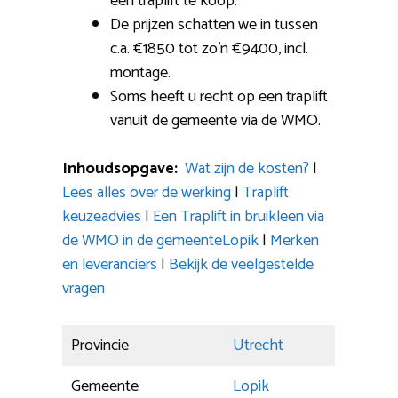
een traplift te koop.
De prijzen schatten we in tussen
c.a. €1850 tot zo’n €9400, incl.
montage.
Soms heeft u recht op een traplift
vanuit de gemeente via de WMO.
Inhoudsopgave:
Wat zijn de kosten?
|
Lees alles over de werking
|
Traplift
keuzeadvies
|
Een Traplift in bruikleen via
de WMO in de gemeenteLopik
|
Merken
en leveranciers
|
Bekijk de veelgestelde
vragen
Provincie
Utrecht
Gemeente
Lopik