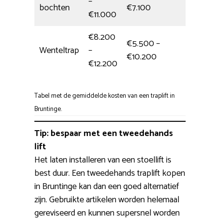
–
Hele da
bochten
€7.100
€11.000
€8.200
€5.500 –
Wenteltrap
–
Eén dag
€10.200
€12.200
Tabel met de gemiddelde kosten van een traplift in
Bruntinge.
Tip: bespaar met een tweedehands
lift
Het laten installeren van een stoellift is
best duur. Een tweedehands traplift kopen
in Bruntinge kan dan een goed alternatief
zijn. Gebruikte artikelen worden helemaal
gereviseerd en kunnen supersnel worden