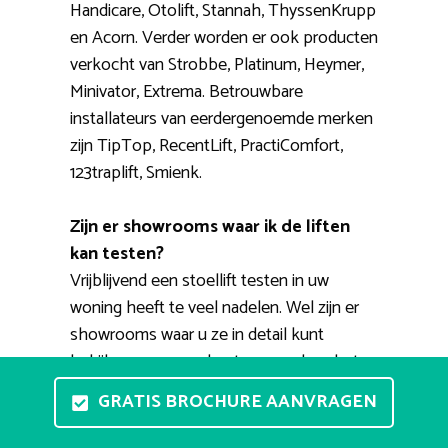
Handicare, Otolift, Stannah, ThyssenKrupp
en Acorn. Verder worden er ook producten
verkocht van Strobbe, Platinum, Heymer,
Minivator, Extrema. Betrouwbare
installateurs van eerdergenoemde merken
zijn TipTop, RecentLift, PractiComfort,
123traplift, Smienk.
Zijn er showrooms waar ik de liften
kan testen?
Vrijblijvend een stoellift testen in uw
woning heeft te veel nadelen. Wel zijn er
showrooms waar u ze in detail kunt
bekijken en waar u kunt ervaren hoe het
nu precies werkt. Een getrainde specialist
GRATIS BROCHURE AANVRAGEN
helpt u graag bij het uitzoeken van een
prettige huislift. Voorts kunt u een