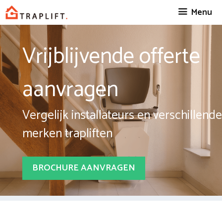
Spring
Menu
naar
inhoud
Vrijblijvende offerte
aanvragen
Vergelijk installateurs en verschillende
merken trapliften
BROCHURE AANVRAGEN