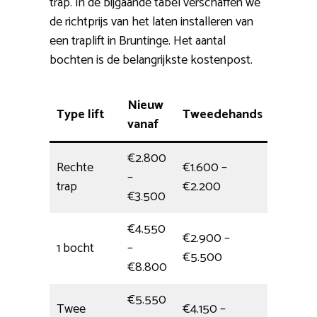
trap. In de bijgaande tabel verschaffen we
de richtprijs van het laten installeren van
een traplift in Bruntinge. Het aantal
bochten is de belangrijkste kostenpost.
Nieuw
Type lift
Tweedehands
Plaats
vanaf
€2.800
Rechte
€1.600 –
–
4 uur
trap
€2.200
€3.500
€4.550
€2.900 –
1 bocht
–
Dagdee
€5.500
€8.800
€5.550
Twee
€4.150 –