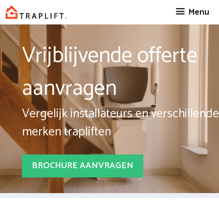
Spring
Menu
naar
inhoud
Vrijblijvende offerte
aanvragen
Vergelijk installateurs en verschillende
merken trapliften
BROCHURE AANVRAGEN