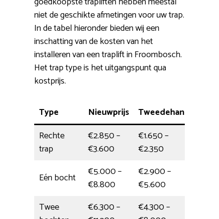
goedkoopste trapliften hebben meestal
niet de geschikte afmetingen voor uw trap.
In de tabel hieronder bieden wij een
inschatting van de kosten van het
installeren van een traplift in Froombosch.
Het trap type is het uitgangspunt qua
kostprijs.
Type
Nieuwprijs
Tweedehands
Pla
Rechte
€2.850 –
€1.650 –
4 uu
trap
€3.600
€2.350
€5.000 –
€2.900 –
Eén bocht
1/2 
€8.800
€5.600
Twee
€6.300 –
€4.300 –
Eén 