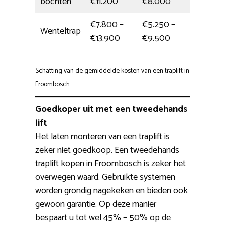
bochten
€11.200
€8.000
€7.800 –
€5.250 –
Wenteltrap
1 da
€13.900
€9.500
Schatting van de gemiddelde kosten van een traplift in
Froombosch.
Goedkoper uit met een tweedehands
lift
Het laten monteren van een traplift is
zeker niet goedkoop. Een tweedehands
traplift kopen in Froombosch is zeker het
overwegen waard. Gebruikte systemen
worden grondig nagekeken en bieden ook
gewoon garantie. Op deze manier
bespaart u tot wel 45% – 50% op de