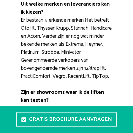
Uit welke merken en leveranciers kan
ik kiezen?
Er bestaan 5 erkende merken Het betreft
Otolift, ThyssenKrupp, Stannah, Handicare
en Acorn. Verder zijn er nog wat minder
bekende merken als Extrema, Heymer,
Platinum, Strobbe, Minivator.
Gerenommeerde verkopers van
bovengenoemde merken zijn 123traplift,
PractiComfort, Vegro, RecentLift, TipTop.
Zijn er showrooms waar ik de liften
kan testen?
Vrijblijvend een stoellift testen in uw
woning is niet haalbaar. Wel zijn er
GRATIS BROCHURE AANVRAGEN
showrooms waar u meerdere modellen
kunt zien en waar u de bediening eens zelf