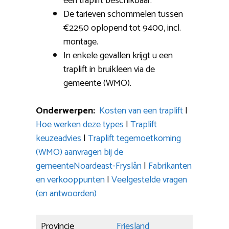
een traplift beschikbaar.
De tarieven schommelen tussen
€2250 oplopend tot 9400, incl.
montage.
In enkele gevallen krijgt u een
traplift in bruikleen via de
gemeente (WMO).
Onderwerpen:
Kosten van een traplift
|
Hoe werken deze types
|
Traplift
keuzeadvies
|
Traplift tegemoetkoming
(WMO) aanvragen bij de
gemeenteNoardeast-Fryslân
|
Fabrikanten
en verkooppunten
|
Veelgestelde vragen
(en antwoorden)
Provincie
Friesland