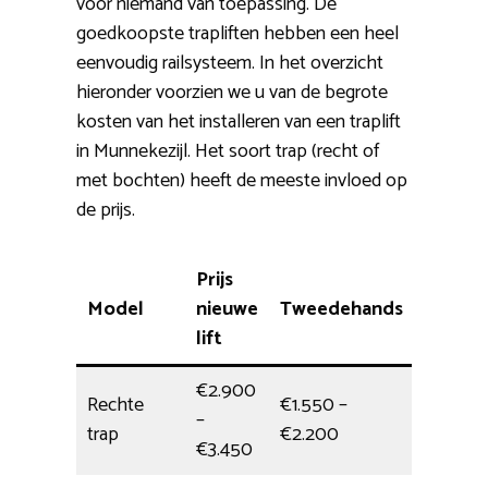
voor niemand van toepassing. De
goedkoopste trapliften hebben een heel
eenvoudig railsysteem. In het overzicht
hieronder voorzien we u van de begrote
kosten van het installeren van een traplift
in Munnekezijl. Het soort trap (recht of
met bochten) heeft de meeste invloed op
de prijs.
Prijs
Model
nieuwe
Tweedehands
Monta
lift
€2.900
Rechte
€1.550 –
–
Dagdee
trap
€2.200
€3.450