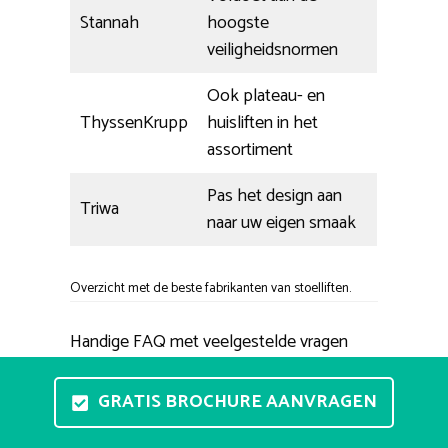
Stannah
hoogste
veiligheidsnormen
Ook plateau- en
ThyssenKrupp
huisliften in het
assortiment
Pas het design aan
Triwa
naar uw eigen smaak
Overzicht met de beste fabrikanten van stoelliften.
Handige FAQ met veelgestelde vragen
Wat voor merken trapliften zijn er?
GRATIS BROCHURE AANVRAGEN
We onderscheiden vijf grote merken
Daarmee bedoelen we Otolift,