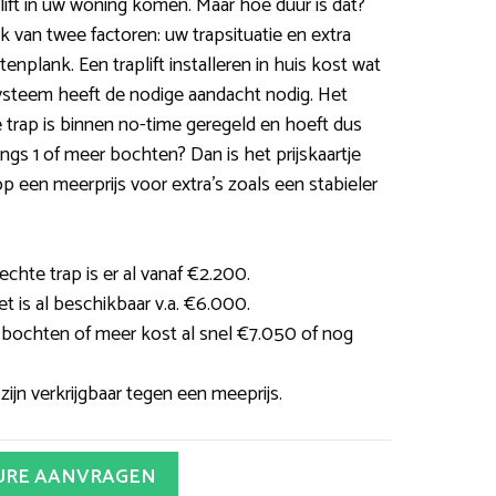
lift in uw woning komen. Maar hoe duur is dat?
k van twee factoren: uw trapsituatie en extra
nplank. Een traplift installeren in huis kost wat
systeem heeft de nodige aandacht nodig. Het
te trap is binnen no-time geregeld en hoeft dus
langs 1 of meer bochten? Dan is het prijskaartje
 een meerprijs voor extra’s zoals een stabieler
echte trap is er al vanaf €2.200.
et is al beschikbaar v.a. €6.000.
2 bochten of meer kost al snel €7.050 of nog
 zijn verkrijgbaar tegen een meeprijs.
URE AANVRAGEN