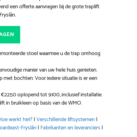
vend een offerte aanvragen bij de grote traplift
Fryslân.
RAGEN
ls gemonteerde stoel waarmee u de trap omhoog
nvoudige manier van uw hele huis genieten.
ap met bochten: Voor iedere situatie is er een
€2250 oplopend tot 9100, inclusief installatie.
lift in bruikleen op basis van de WMO.
Hoe werkt het?
|
Verschillende liftsystemen
|
ardeast-Fryslân
|
Fabrikanten en leveranciers
|