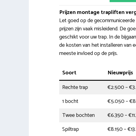
Prijzen montage trapliften verg
Let goed op de gecommuniceerde pr
prijzen zijn vaak misleidend. De goe
geschikt voor uw trap. In de bijgaa
de kosten van het installeren van e
meeste invloed op de prijs.
Soort
Nieuwprijs
Rechte trap
€2.500 – €3
1 bocht
€5.050 – €8
Twee bochten
€6.350 – €11
Spiltrap
€8.150 – €13