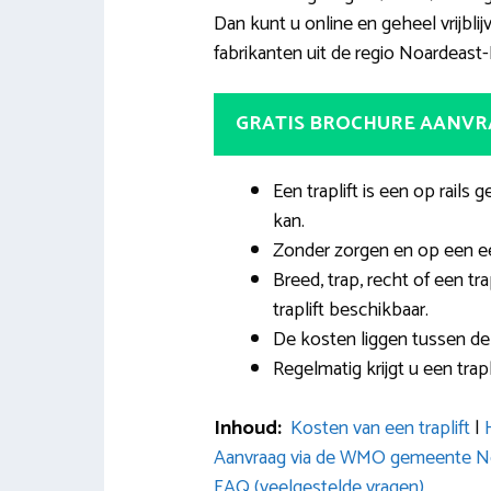
Dan kunt u online en geheel vrijblij
fabrikanten uit de regio Noardeast-
GRATIS BROCHURE AANV
Een traplift is een op rai
kan.
Zonder zorgen en op een ee
Breed, trap, recht of een tr
traplift beschikbaar.
De kosten liggen tussen de 
Regelmatig krijgt u een trap
Inhoud:
Kosten van een traplift
|
Aanvraag via de WMO gemeente No
FAQ (veelgestelde vragen)