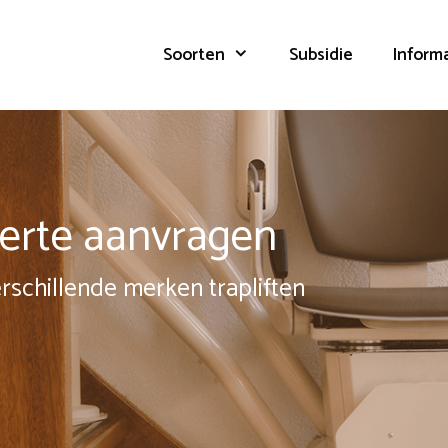
Soorten
Subsidie
Inform
fferte aanvragen
erschillende merken trapliften