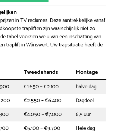
elijken
ijzen in TV reclames. Deze aantrekkelijke vanaf
dkoopste trapliften zijn waarschijnlijk niet zo
nde tabel voorzien we u van een inschatting van
en traplift in Wânswert. Uw trapsituatie heeft de
Tweedehands
Montage
.900
€1.650 – €2.100
halve dag
.200
€2.550 – €6.400
Dagdeel
.300
€4.050 – €7.000
6,5 uur
.700
€5.100 – €9.700
Hele dag