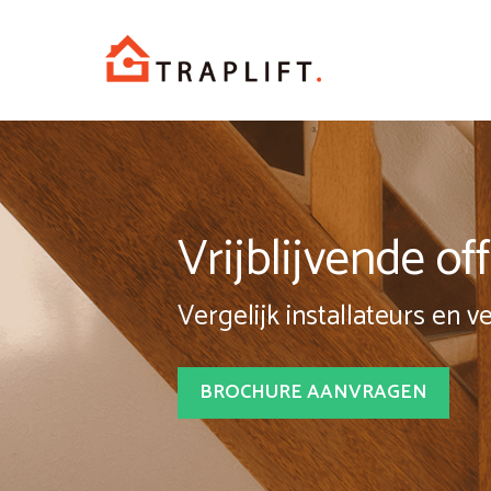
Spring
naar
inhoud
Vrijblijvende o
Vergelijk installateurs en v
BROCHURE AANVRAGEN