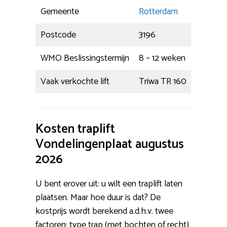
Gemeente
Rotterdam
Postcode
3196
WMO Beslissingstermijn
8 – 12 weken
Vaak verkochte lift
Triwa TR 160
Kosten traplift
Vondelingenplaat augustus
2026
U bent erover uit: u wilt een traplift laten
plaatsen. Maar hoe duur is dat? De
kostprijs wordt berekend a.d.h.v. twee
factoren: type trap (met bochten of recht)