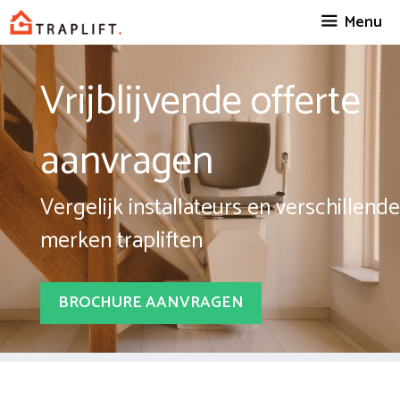
Spring
Menu
naar
inhoud
Vrijblijvende offerte
aanvragen
Vergelijk installateurs en verschillende
merken trapliften
BROCHURE AANVRAGEN