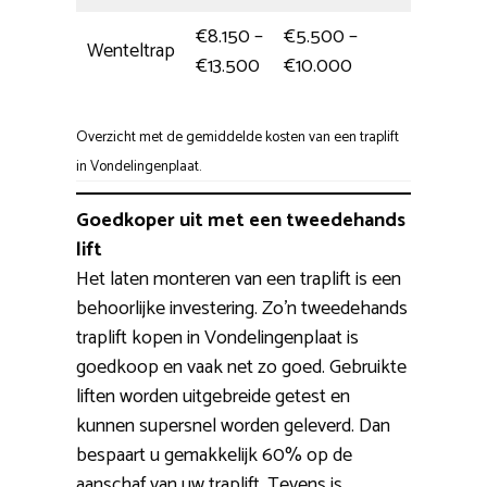
€8.150 –
€5.500 –
Wenteltrap
6 uur
€13.500
€10.000
Overzicht met de gemiddelde kosten van een traplift
in Vondelingenplaat.
Goedkoper uit met een tweedehands
lift
Het laten monteren van een traplift is een
behoorlijke investering. Zo’n tweedehands
traplift kopen in Vondelingenplaat is
goedkoop en vaak net zo goed. Gebruikte
liften worden uitgebreide getest en
kunnen supersnel worden geleverd. Dan
bespaart u gemakkelijk 60% op de
aanschaf van uw traplift. Tevens is