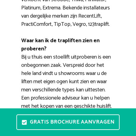
Platinum, Extrema. Bekende installateurs
van dergelijke merken zijn RecentLift,
PractiComfort, TipTop, Vegro, 123traplift.
Waar kan ik de trapliften zien en
proberen?
Bij u thuis een stoellift uitproberen is een
onbegonnen zaak. Verspreid door het
hele land vindt u showrooms waar u de
liften met eigen ogen kunt zien en waar
men verschillende types kan uittesten.
Een professionele adviseur kan u helpen
met het kopen van een geschikte huislift.
Voorts bestaat de mogelijkheid voor een
GRATIS BROCHURE AANVRAGEN
thuisdemonstratie. Een medewerker komt
dan bij u thuis om de trap op te meten, de