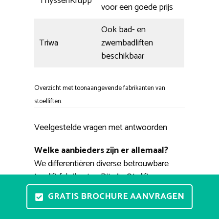
ThyssenKrupp
voor een goede prijs
Ook bad- en
Triwa
zwembadliften
beschikbaar
Overzicht met toonaangevende fabrikanten van
stoelliften.
Veelgestelde vragen met antwoorden
Welke aanbieders zijn er allemaal?
We differentiëren diverse betrouwbare
traplift fabrikanten Dit zijn Otolift,
ThyssenKrupp, Stannah, Handicare en
GRATIS BROCHURE AANVRAGEN
Acorn. Daarnaast bestaan er ook minder
bekende merken zoals Platinum, Extrema,