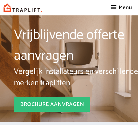
Spring
Menu
naar
inhoud
Vrijblijvende offerte
aanvragen
Vergelijk installateurs en verschillende
merken trapliften
BROCHURE AANVRAGEN