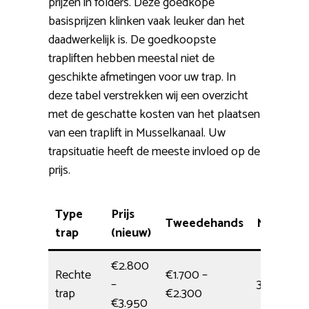
prijzen in folders. Deze goedkope
basisprijzen klinken vaak leuker dan het
daadwerkelijk is. De goedkoopste
trapliften hebben meestal niet de
geschikte afmetingen voor uw trap. In
deze tabel verstrekken wij een overzicht
met de geschatte kosten van het plaatsen
van een traplift in Musselkanaal. Uw
trapsituatie heeft de meeste invloed op de
prijs.
Type
Prijs
Tweedehands
Montage
trap
(nieuw)
€2.800
Rechte
€1.700 –
–
3,5 uur
trap
€2.300
€3.950