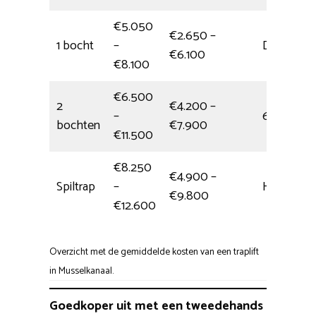
€5.050
€2.650 –
1 bocht
–
Dagdeel
€6.100
€8.100
€6.500
2
€4.200 –
–
6 uur
bochten
€7.900
€11.500
€8.250
€4.900 –
Spiltrap
–
Hele dag
€9.800
€12.600
Overzicht met de gemiddelde kosten van een traplift
in Musselkanaal.
Goedkoper uit met een tweedehands