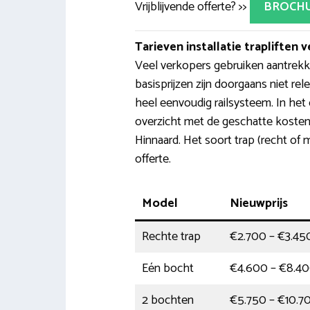
Vrijblijvende offerte? >>
BROCH
Tarieven installatie trapliften v
Veel verkopers gebruiken aantrekkel
basisprijzen zijn doorgaans niet r
heel eenvoudig railsysteem. In het
overzicht met de geschatte kosten 
Hinnaard. Het soort trap (recht of 
offerte.
Model
Nieuwprijs
Rechte trap
€2.700 – €3.45
Eén bocht
€4.600 – €8.4
2 bochten
€5.750 – €10.7