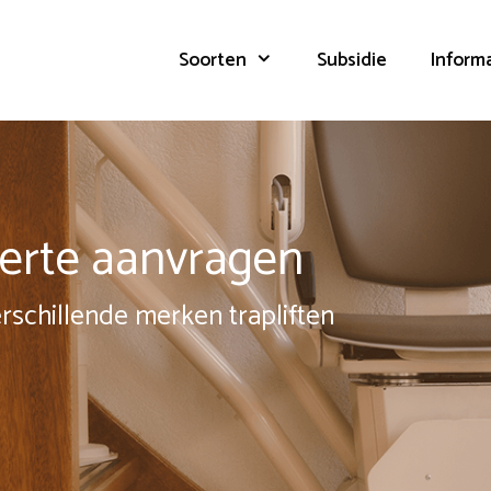
Soorten
Subsidie
Inform
fferte aanvragen
erschillende merken trapliften