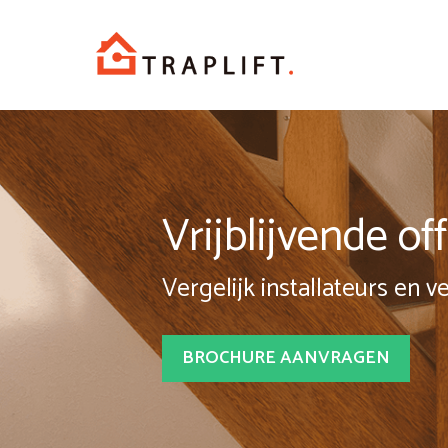
Spring
naar
inhoud
Vrijblijvende o
Vergelijk installateurs en v
BROCHURE AANVRAGEN