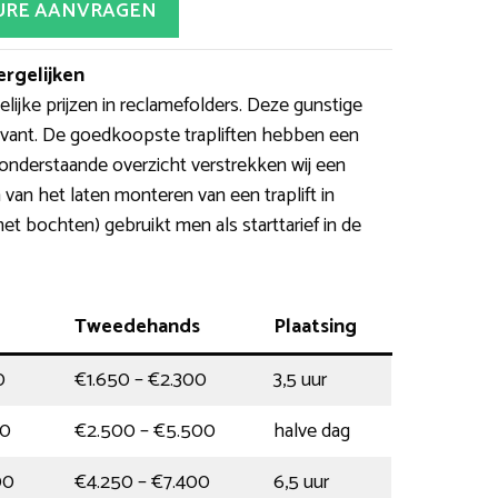
URE AANVRAGEN
ergelijken
ijke prijzen in reclamefolders. Deze gunstige
elevant. De goedkoopste trapliften hebben een
 onderstaande overzicht verstrekken wij een
van het laten monteren van een traplift in
met bochten) gebruikt men als starttarief in de
Tweedehands
Plaatsing
0
€1.650 – €2.300
3,5 uur
00
€2.500 – €5.500
halve dag
00
€4.250 – €7.400
6,5 uur