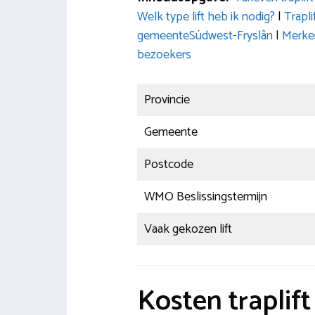
Welk type lift heb ik nodig?
|
Trapl
gemeenteSúdwest-Fryslân
|
Merken
bezoekers
Provincie
Gemeente
Postcode
WMO Beslissingstermijn
Vaak gekozen lift
Kosten traplif