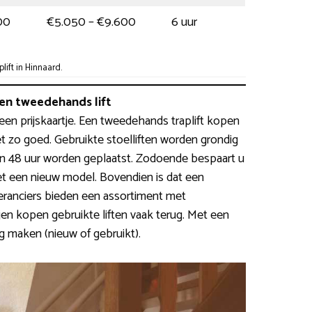
00
€5.050 – €9.600
6 uur
ift in Hinnaard.
n tweedehands lift
t een prijskaartje. Een tweedehands traplift kopen
t zo goed. Gebruikte stoelliften worden grondig
n 48 uur worden geplaatst. Zodoende bespaart u
 een nieuw model. Bovendien is dat een
veranciers bieden een assortiment met
en kopen gebruikte liften vaak terug. Met een
g maken (nieuw of gebruikt).