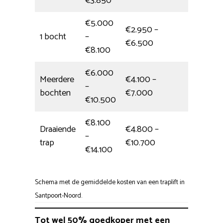
€3.850
€5.000
€2.950 –
1 bocht
–
5 uur
€6.500
€8.100
€6.000
Meerdere
€4.100 –
–
Hele dag
bochten
€7.000
€10.500
€8.100
Draaiende
€4.800 –
–
6 uur
trap
€10.700
€14.100
Schema met de gemiddelde kosten van een traplift in
Santpoort-Noord.
Tot wel 50% goedkoper met een