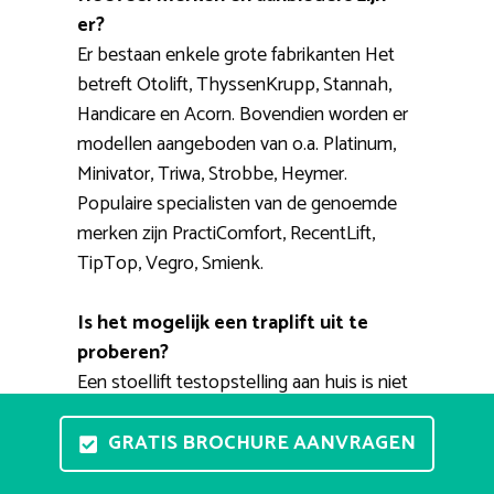
er?
Er bestaan enkele grote fabrikanten Het
betreft Otolift, ThyssenKrupp, Stannah,
Handicare en Acorn. Bovendien worden er
modellen aangeboden van o.a. Platinum,
Minivator, Triwa, Strobbe, Heymer.
Populaire specialisten van de genoemde
merken zijn PractiComfort, RecentLift,
TipTop, Vegro, Smienk.
Is het mogelijk een traplift uit te
proberen?
Een stoellift testopstelling aan huis is niet
haalbaar. Er bestaan tal van showrooms
waar u meerdere modellen kunt zien en
GRATIS BROCHURE AANVRAGEN
waar u de diverse types zelf kunt ervaren.