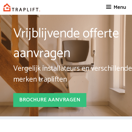
Spring
Menu
naar
inhoud
Vrijblijvende offerte
aanvragen
Vergelijk installateurs en verschillende
merken trapliften
BROCHURE AANVRAGEN