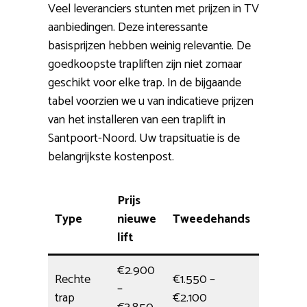
Veel leveranciers stunten met prijzen in TV
aanbiedingen. Deze interessante
basisprijzen hebben weinig relevantie. De
goedkoopste trapliften zijn niet zomaar
geschikt voor elke trap. In de bijgaande
tabel voorzien we u van indicatieve prijzen
van het installeren van een traplift in
Santpoort-Noord. Uw trapsituatie is de
belangrijkste kostenpost.
Prijs
Type
nieuwe
Tweedehands
Plaatsi
lift
€2.900
Rechte
€1.550 –
–
1/2 dag
trap
€2.100