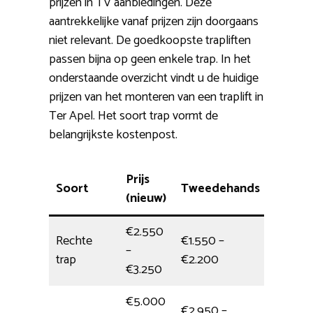
prijzen in TV aanbiedingen. Deze
aantrekkelijke vanaf prijzen zijn doorgaans
niet relevant. De goedkoopste trapliften
passen bijna op geen enkele trap. In het
onderstaande overzicht vindt u de huidige
prijzen van het monteren van een traplift in
Ter Apel. Het soort trap vormt de
belangrijkste kostenpost.
Prijs
Soort
Tweedehands
Monta
(nieuw)
€2.550
Rechte
€1.550 –
–
1/2 dag
trap
€2.200
€3.250
€5.000
€2.950 –