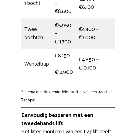
1 bocht
–
4,5 uur
€6.100
€8.600
€5.950
Twee
€4.400 –
–
Hele da
bochten
€7.000
€11.700
€8.150
€4.850 –
Wenteltrap
–
Hele da
€10.100
€12.900
Schema met de gemiddelde kosten van een traplift in
Ter Apel.
Eenvoudig besparen met een
tweedehands lift
Het laten monteren van een traplift heeft