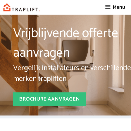
Spring
Menu
naar
inhoud
Vrijblijvende offerte
aanvragen
Vergelijk installateurs en verschillende
merken trapliften
BROCHURE AANVRAGEN