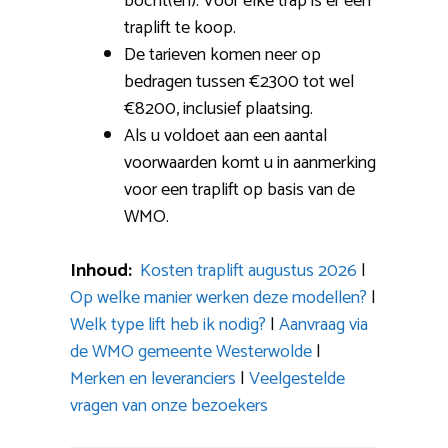
bocht(en): Voor elke trap is er een
traplift te koop.
De tarieven komen neer op
bedragen tussen €2300 tot wel
€8200, inclusief plaatsing.
Als u voldoet aan een aantal
voorwaarden komt u in aanmerking
voor een traplift op basis van de
WMO.
Inhoud:
Kosten traplift augustus 2026
|
Op welke manier werken deze modellen?
|
Welk type lift heb ik nodig?
|
Aanvraag via
de WMO gemeente Westerwolde
|
Merken en leveranciers
|
Veelgestelde
vragen van onze bezoekers