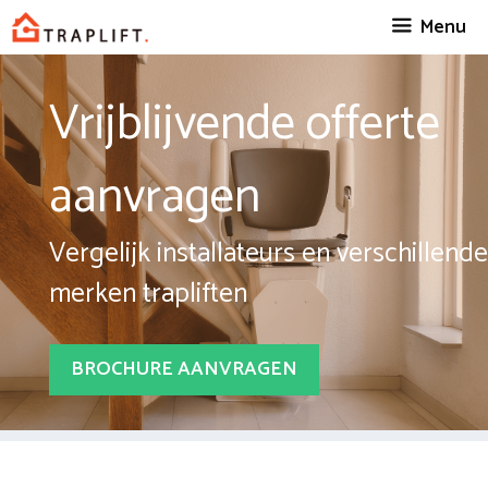
Spring
Menu
naar
inhoud
Vrijblijvende offerte
aanvragen
Vergelijk installateurs en verschillende
merken trapliften
BROCHURE AANVRAGEN