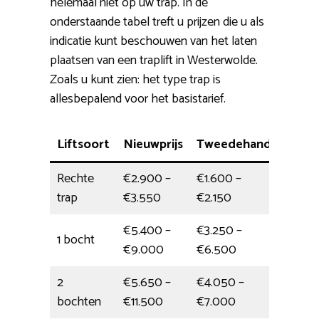
helemaal niet op uw trap. In de
onderstaande tabel treft u prijzen die u als
indicatie kunt beschouwen van het laten
plaatsen van een traplift in Westerwolde.
Zoals u kunt zien: het type trap is
allesbepalend voor het basistarief.
Liftsoort
Nieuwprijs
Tweedehands
Plaa
Rechte
€2.900 –
€1.600 –
halve
trap
€3.550
€2.150
€5.400 –
€3.250 –
1 bocht
4,5 u
€9.000
€6.500
2
€5.650 –
€4.050 –
Eén 
bochten
€11.500
€7.000