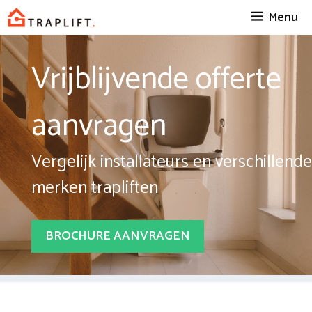
Spring
Menu
naar
inhoud
Vrijblijvende offerte
aanvragen
Vergelijk installateurs en verschillende
merken trapliften
BROCHURE AANVRAGEN