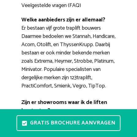
Veelgestelde vragen (FAQ)
Welke aanbieders zijn er allemaal?
Er bestaan vijf grote traplift bouwers
Daarmee bedoelen we Stannah, Handicare,
Acorn, Otolift, en ThyssenKrupp. Daarbij
bestaan er ook minder bekende merken
zoals Extrema, Heymer, Strobbe, Platinum,
Minivator. Populaire specialisten van
dergelijke merken zijn 123traplift,
PractiComfort, Smienk, Vegro, TipTop.
Zijn er showrooms waar ik de liften
kan testen?
Een stoellift testopstelling aan huis heeft
GRATIS BROCHURE AANVRAGEN
te veel nadelen. Wel zijn er verschillende
showrooms waar u heen kunt gaan voor