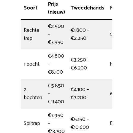
Prijs
Soort
Tweedehands
Montage
(nieuw)
€2.500
Rechte
€1.800 –
–
1/2 dag
trap
€2.250
€3.550
€4.800
€3.250 –
1 bocht
–
halve dag
€6.200
€8.100
€5.850
2
€4.100 –
–
6 uur
bochten
€7.200
€11.400
€7.950
€5.150 –
Spiltrap
–
Eén dag
€10.600
€13.700