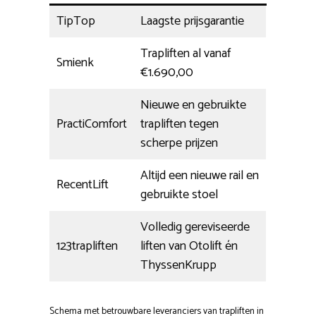
TipTop
Laagste prijsgarantie
Trapliften al vanaf
Smienk
€1.690,00
Nieuwe en gebruikte
PractiComfort
trapliften tegen
scherpe prijzen
Altijd een nieuwe rail en
RecentLift
gebruikte stoel
Volledig gereviseerde
123trapliften
liften van Otolift én
ThyssenKrupp
Schema met betrouwbare leveranciers van trapliften in