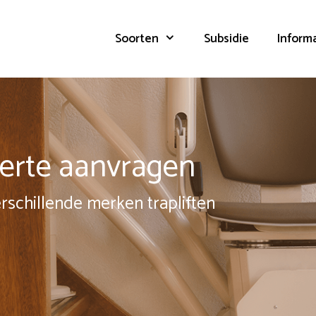
Soorten
Subsidie
Inform
fferte aanvragen
erschillende merken trapliften