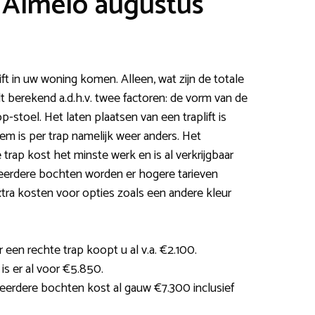
t Almelo augustus
ift in uw woning komen. Alleen, wat zijn de totale
t berekend a.d.h.v. twee factoren: de vorm van de
p-stoel. Het laten plaatsen van een traplift is
em is per trap namelijk weer anders. Het
e trap kost het minste werk en is al verkrijgbaar
meerdere bochten worden er hogere tarieven
tra kosten voor opties zoals een andere kleur
 een rechte trap koopt u al v.a. €2.100.
is er al voor €5.850.
erdere bochten kost al gauw €7.300 inclusief