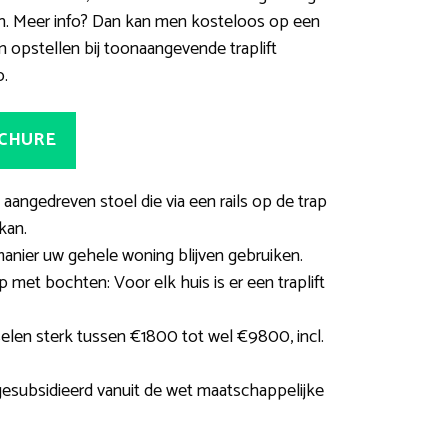
n. Meer info? Dan kan men kosteloos op een
n opstellen bij toonaangevende traplift
o.
OCHURE
h aangedreven stoel die via een rails op de trap
kan.
manier uw gehele woning blijven gebruiken.
ap met bochten: Voor elk huis is er een traplift
selen sterk tussen €1800 tot wel €9800, incl.
gesubsidieerd vanuit de wet maatschappelijke