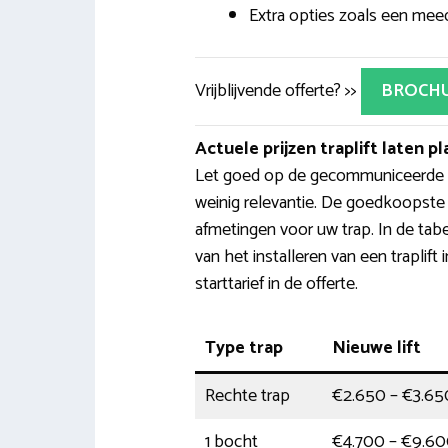
Extra opties zoals een meedr
Vrijblijvende offerte? >>
BROCH
Actuele prijzen traplift laten p
Let goed op de gecommuniceerde p
weinig relevantie. De goedkoopste 
afmetingen voor uw trap. In de tabe
van het installeren van een traplift
starttarief in de offerte.
Type trap
Nieuwe lift
Rechte trap
€2.650 – €3.65
1 bocht
€4.700 – €9.6