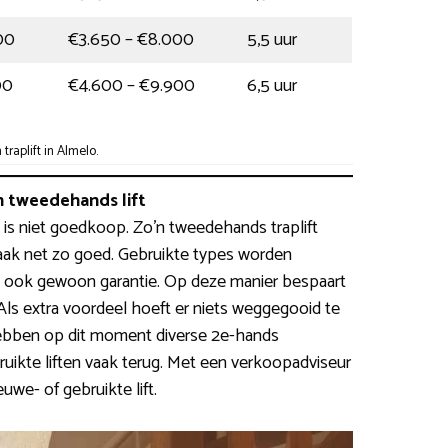
00
€3.650 – €8.000
5,5 uur
00
€4.600 – €9.900
6,5 uur
raplift in Almelo.
 tweedehands lift
 is niet goedkoop. Zo’n tweedehands traplift
ak net zo goed. Gebruikte types worden
n ook gewoon garantie. Op deze manier bespaart
Als extra voordeel hoeft er niets weggegooid te
bben op dit moment diverse 2e-hands
uikte liften vaak terug. Met een verkoopadviseur
we- of gebruikte lift.