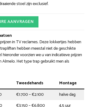
aaiende stoel zijn exclusief.
URE AANVRAGEN
laatsen
rijzen in TV reclames. Deze lokkertjes hebben
trapliften hebben meestal niet de geschikte
l hieronder voorzien we u van indicatieve prijzen
 in Almelo. Het type trap gebruikt men als
Tweedehands
Montage
0
€1.700 – €2.100
halve dag
00
€3.150 – €6.800
4,5 uur