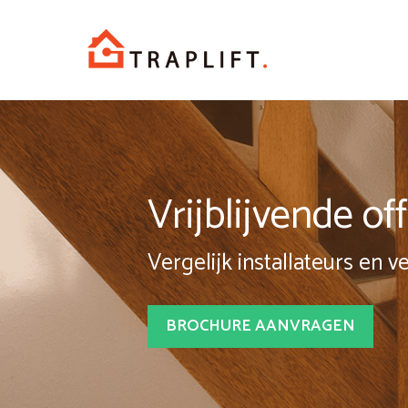
Spring
naar
inhoud
Vrijblijvende o
Vergelijk installateurs en v
BROCHURE AANVRAGEN