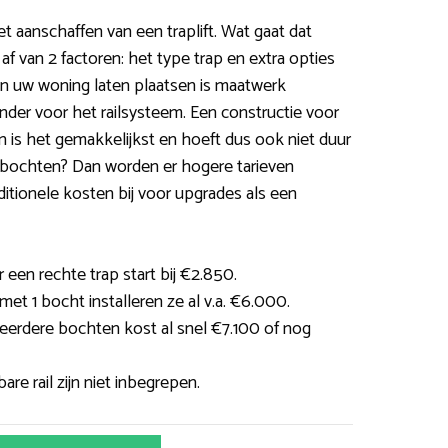
et aanschaffen van een traplift. Wat gaat dat
 af van 2 factoren: het type trap en extra opties
t in uw woning laten plaatsen is maatwerk
jzonder voor het railsysteem. Een constructie voor
 is het gemakkelijkst en hoeft dus ook niet duur
er bochten? Dan worden er hogere tarieven
itionele kosten bij voor upgrades als een
 een rechte trap start bij €2.850.
et 1 bocht installeren ze al v.a. €6.000.
erdere bochten kost al snel €7.100 of nog
re rail zijn niet inbegrepen.