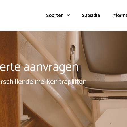
Soorten
Subsidie
Inform
fferte aanvragen
erschillende merken trapliften