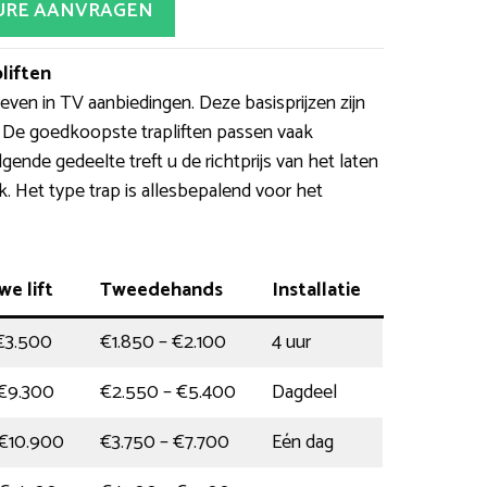
URE AANVRAGEN
liften
ven in TV aanbiedingen. Deze basisprijzen zijn
 De goedkoopste trapliften passen vaak
gende gedeelte treft u de richtprijs van het laten
jk. Het type trap is allesbepalend voor het
we lift
Tweedehands
Installatie
€3.500
€1.850 – €2.100
4 uur
€9.300
€2.550 – €5.400
Dagdeel
 €10.900
€3.750 – €7.700
Eén dag