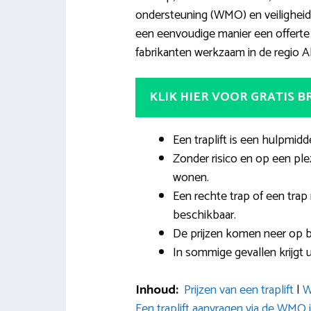
ondersteuning (WMO) en veilighei
een eenvoudige manier een offerte a
fabrikanten werkzaam in de regio A
KLIK HIER VOOR GRATIS 
Een traplift is een hulpmidd
Zonder risico en op een ple
wonen.
Een rechte trap of een trap 
beschikbaar.
De prijzen komen neer op 
In sommige gevallen krijgt u
Inhoud:
Prijzen van een traplift
|
W
Een traplift aanvragen via de WMO 