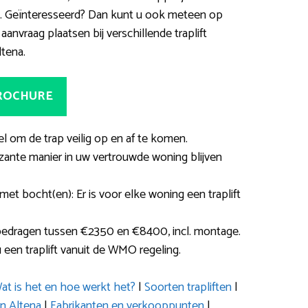
d. Geïnteresseerd? Dan kunt u ook meteen op
anvraag plaatsen bij verschillende traplift
ltena.
BROCHURE
el om de trap veilig op en af te komen.
zante manier in uw vertrouwde woning blijven
met bocht(en): Er is voor elke woning een traplift
bedragen tussen €2350 en €8400, incl. montage.
 een traplift vanuit de WMO regeling.
at is het en hoe werkt het?
|
Soorten trapliften
|
in Altena
|
Fabrikanten en verkooppunten
|