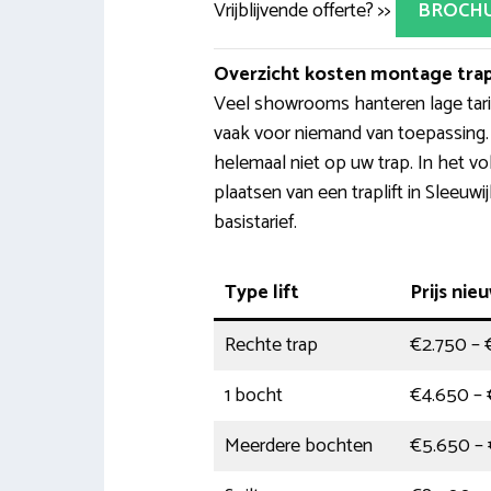
Vrijblijvende offerte? >>
BROCH
Overzicht kosten montage trap
Veel showrooms hanteren lage tarie
vaak voor niemand van toepassing.
helemaal niet op uw trap. In het vol
plaatsen van een traplift in Sleeuwi
basistarief.
Type lift
Prijs nieu
Rechte trap
€2.750 – 
1 bocht
€4.650 – 
Meerdere bochten
€5.650 –