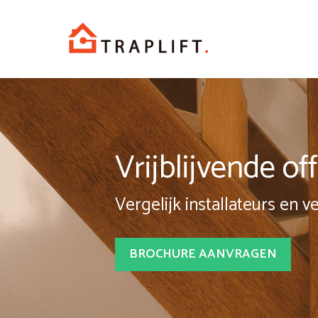
Spring
naar
inhoud
Vrijblijvende o
Vergelijk installateurs en v
BROCHURE AANVRAGEN