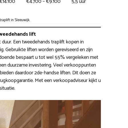
€14.100
€4.700 – €9.100
5,5 uur
plift in Sleeuwijk.
weedehands lift
est duur. Een tweedehands traplift kopen in
lig. Gebruikte liften worden gereviseerd en zijn
odoende bespaart u tot wel 55% vergeleken met
 een duurzame investering. Veel verkooppunten
ieden daardoor 2de-handse liften. Dit doen ze
rugkoopgarantie. Met een verkoopadviseur kijkt u
ituatie.