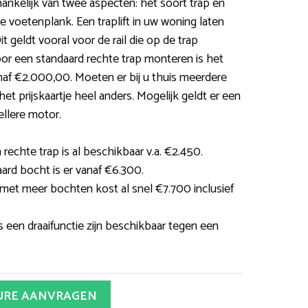
fhankelijk van twee aspecten: het soort trap en
 voetenplank. Een traplift in uw woning laten
t geldt vooral voor de rail die op de trap
oor een standaard rechte trap monteren is het
vanaf €2.000,00. Moeten er bij u thuis meerdere
t prijskaartje heel anders. Mogelijk geldt er een
ellere motor.
 rechte trap is al beschikbaar v.a. €2.450.
aard bocht is er vanaf €6.300.
met meer bochten kost al snel €7.700 inclusief
s een draaifunctie zijn beschikbaar tegen een
URE AANVRAGEN