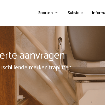
Soorten
Subsidie
Inform
fferte aanvragen
erschillende merken trapliften