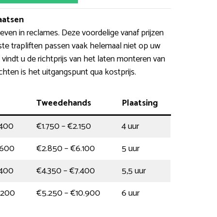
laatsen
ven in reclames. Deze voordelige vanaf prijzen
te trapliften passen vaak helemaal niet op uw
 vindt u de richtprijs van het laten monteren van
ochten is het uitgangspunt qua kostprijs.
Tweedehands
Plaatsing
.400
€1.750 – €2.150
4 uur
.600
€2.850 – €6.100
5 uur
.400
€4.350 – €7.400
5,5 uur
.200
€5.250 – €10.900
6 uur