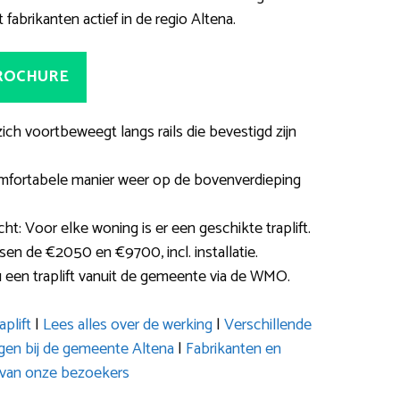
t fabrikanten actief in de regio Altena.
BROCHURE
 zich voortbeweegt langs rails die bevestigd zijn
fortabele manier weer op de bovenverdieping
t: Voor elke woning is er een geschikte traplift.
sen de €2050 en €9700, incl. installatie.
 u een traplift vanuit de gemeente via de WMO.
plift
|
Lees alles over de werking
|
Verschillende
gen bij de gemeente Altena
|
Fabrikanten en
 van onze bezoekers