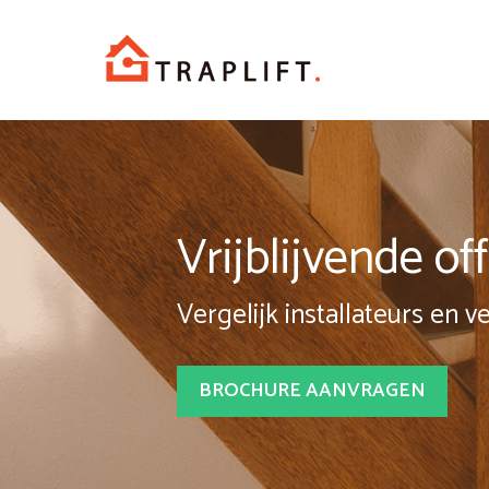
Spring
naar
inhoud
Vrijblijvende o
Vergelijk installateurs en v
BROCHURE AANVRAGEN