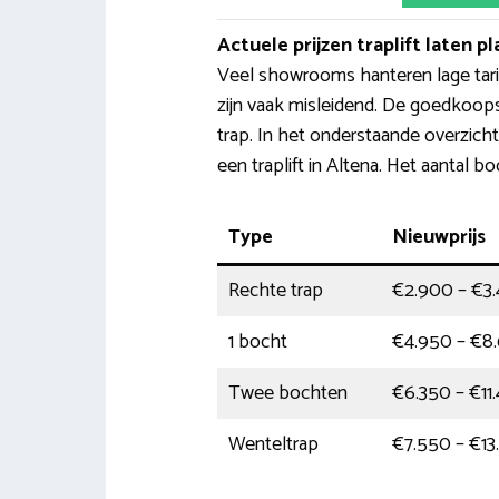
Actuele prijzen traplift laten p
Veel showrooms hanteren lage tarie
zijn vaak misleidend. De goedkoops
trap. In het onderstaande overzicht
een traplift in Altena. Het aantal b
Type
Nieuwprijs
Rechte trap
€2.900 – €3
1 bocht
€4.950 – €8
Twee bochten
€6.350 – €11
Wenteltrap
€7.550 – €13