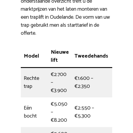
onderstaande overzicht treft u de
marktprijzen van het laten monteren van
een traplift in Oudelande. De vorm van uw
trap gebruikt men als starttarief in de
offerte.
Nieuwe
Model
Tweedehands
Installa
lift
€2.700
Rechte
€1.600 –
–
Dagdeel
trap
€2.350
€3.900
€5.050
Eén
€2.550 –
–
halve da
bocht
€5.300
€8.200