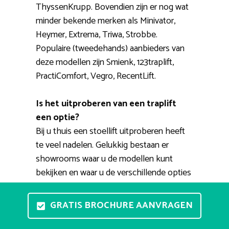
ThyssenKrupp. Bovendien zijn er nog wat
minder bekende merken als Minivator,
Heymer, Extrema, Triwa, Strobbe.
Populaire (tweedehands) aanbieders van
deze modellen zijn Smienk, 123traplift,
PractiComfort, Vegro, RecentLift.
Is het uitproberen van een traplift
een optie?
Bij u thuis een stoellift uitproberen heeft
te veel nadelen. Gelukkig bestaan er
showrooms waar u de modellen kunt
bekijken en waar u de verschillende opties
kunt uitproberen. Een adviseur kan u
helpen met het uitkiezen van een fijne
GRATIS BROCHURE AANVRAGEN
huislift. Tevens kunt u een afspraak maken
voor een thuisdemonstratie. Een expert