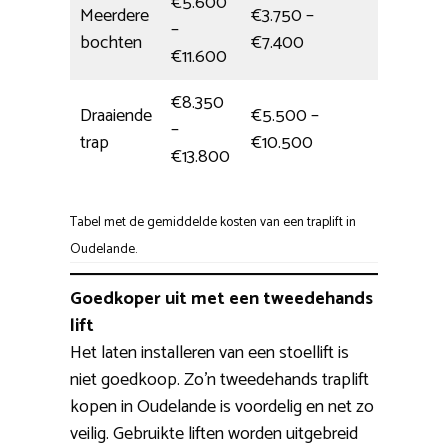
€5.600
Meerdere
€3.750 –
–
Hele dag
bochten
€7.400
€11.600
€8.350
Draaiende
€5.500 –
–
1 dag
trap
€10.500
€13.800
Tabel met de gemiddelde kosten van een traplift in
Oudelande.
Goedkoper uit met een tweedehands
lift
Het laten installeren van een stoellift is
niet goedkoop. Zo’n tweedehands traplift
kopen in Oudelande is voordelig en net zo
veilig. Gebruikte liften worden uitgebreid