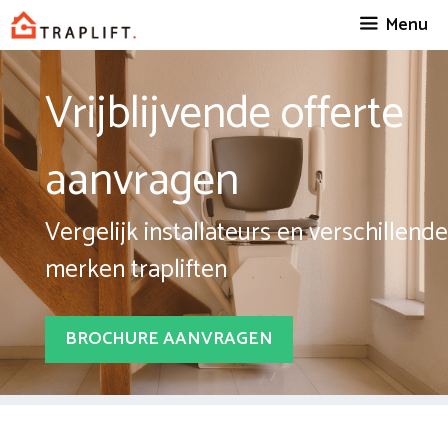
Spring
Menu
naar
inhoud
Vrijblijvende offerte
aanvragen
Vergelijk installateurs en verschillende
merken trapliften
BROCHURE AANVRAGEN