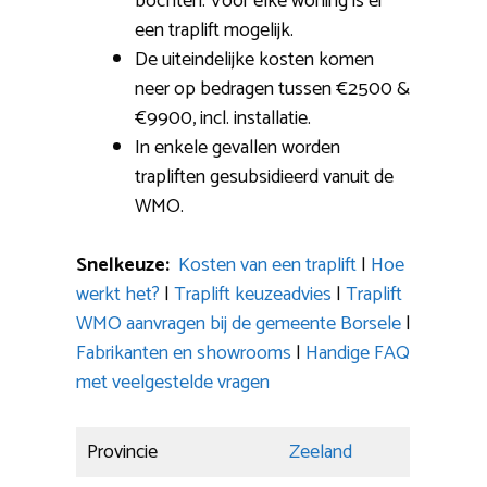
bochten: Voor elke woning is er
een traplift mogelijk.
De uiteindelijke kosten komen
neer op bedragen tussen €2500 &
€9900, incl. installatie.
In enkele gevallen worden
trapliften gesubsidieerd vanuit de
WMO.
Snelkeuze:
Kosten van een traplift
|
Hoe
werkt het?
|
Traplift keuzeadvies
|
Traplift
WMO aanvragen bij de gemeente Borsele
|
Fabrikanten en showrooms
|
Handige FAQ
met veelgestelde vragen
Provincie
Zeeland