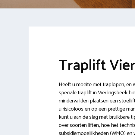
Traplift Vie
Heeft u moeite met traplopen, en w
speciale traplift in Vierlingsbeek b
mindervaliden plaatsen een stoelli
u risicoloos en op een prettige ma
kunt u aan de slag met bruikbare tip
over soorten liften, hoe het techn
subsidiemogelijkheden (WMO) en we