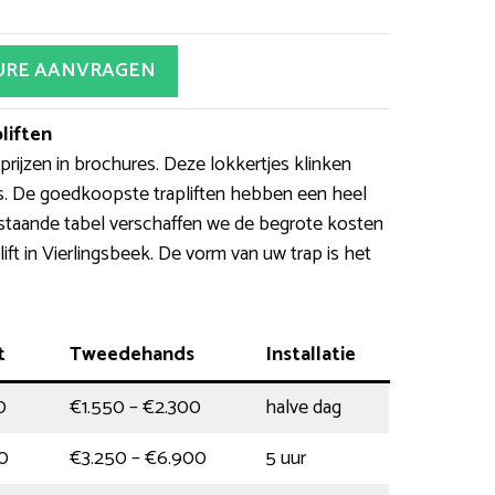
URE AANVRAGEN
liften
ijzen in brochures. Deze lokkertjes klinken
is. De goedkoopste trapliften hebben een heel
rstaande tabel verschaffen we de begrote kosten
ift in Vierlingsbeek. De vorm van uw trap is het
t
Tweedehands
Installatie
0
€1.550 – €2.300
halve dag
0
€3.250 – €6.900
5 uur