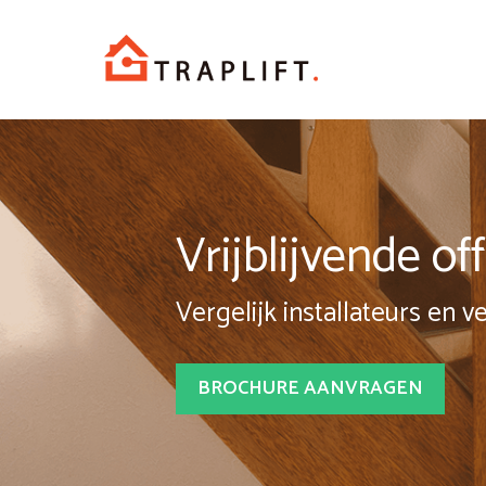
Spring
naar
inhoud
Vrijblijvende o
Vergelijk installateurs en v
BROCHURE AANVRAGEN