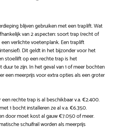
rdieping blijven gebruiken met een traplift. Wat
fhankelijk van 2 aspecten: soort trap (recht of
een verlichte voetenplank. Een traplift
sintensief). Dit geldt in het bijzonder voor het
 stoellift op een rechte trap is het
 duur te zijn. In het geval van 1 of meer bochten
er een meerprijs voor extra opties als een groter
 een rechte trap is al beschikbaar v.a. €2.400.
et 1 bocht installeren ze al v.a. €6.350.
ten door moet kost al gauw €7.050 of meer.
matische schuifrail worden als meerprijs