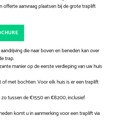
fferte aanvraag plaatsen bij de grote traplift
ROCHURE
t aandrijving die naar boven en beneden kan over
de trap.
zante manier op de eerste verdieping van uw huis
 of met bochten: Voor elk huis is er een traplift
n zo tussen de €1550 en €8200, inclusief
en komt u in aanmerking voor een traplift via