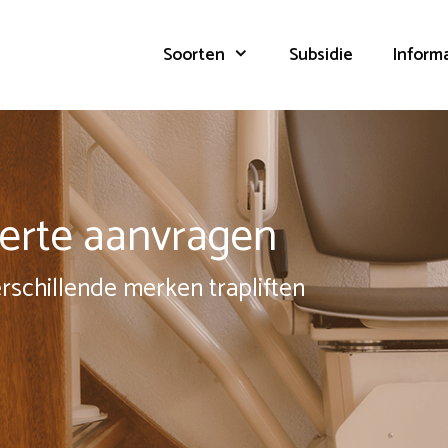
Soorten
Subsidie
Inform
fferte aanvragen
erschillende merken trapliften