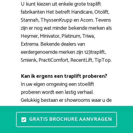
U kunt kiezen uit enkele grote traplift
fabrikanten Het betreft Handicare, Otolift,
Stannah, ThyssenKrupp en Acorn. Tevens
zijn er nog wat minder bekende merken als
Heymer, Minivator, Platinum, Triwa,
Extrema. Bekende dealers van
eerdergenoemde merken zijn 123traplift,
Smienk, PractiComfort, RecentLift, TipTop.
Kan ik ergens een traplift proberen?
In uw eigen omgeving een stoellift
proberen wordt een lastig verhaal.
Gelukkig bestaan er showrooms waar u de
modellen kunt bekijken en waar u de
bediening eens zelf kunt uitproberen. Een
GRATIS BROCHURE AANVRAGEN
productspecialist kan u helpen met het
uitkiezen van een geschikte huislift.