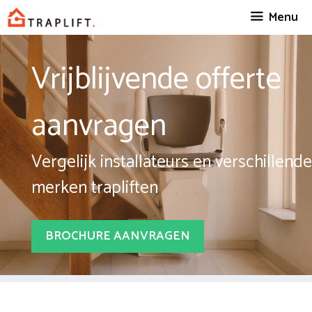
Spring
Menu
naar
inhoud
Vrijblijvende offerte
aanvragen
Vergelijk installateurs en verschillende
merken trapliften
BROCHURE AANVRAGEN