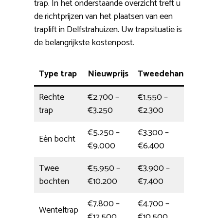
trap. In het onderstaande overzicht treft u
de richtprijzen van het plaatsen van een
traplift in Delfstrahuizen. Uw trapsituatie is
de belangrijkste kostenpost.
Type trap
Nieuwprijs
Tweedehands
Mon
Rechte
€2.700 –
€1.550 –
Dag
trap
€3.250
€2.300
€5.250 –
€3.300 –
Eén bocht
4,5 
€9.000
€6.400
Twee
€5.950 –
€3.900 –
5,5 
bochten
€10.200
€7.400
€7.800 –
€4.700 –
Wenteltrap
5,5 
€12.500
€10.500