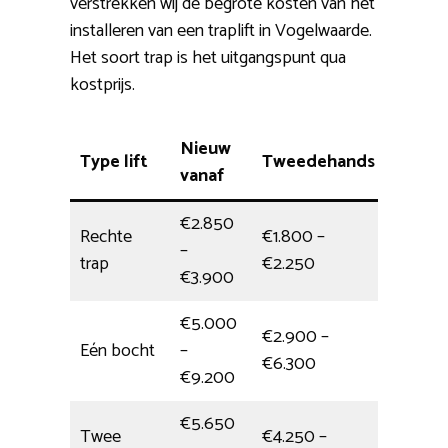
verstrekken wij de begrote kosten van het
installeren van een traplift in Vogelwaarde.
Het soort trap is het uitgangspunt qua
kostprijs.
Nieuw
Type lift
Tweedehands
Plaats
vanaf
€2.850
Rechte
€1.800 –
–
4,5 uur
trap
€2.250
€3.900
€5.000
€2.900 –
Eén bocht
–
5 uur
€6.300
€9.200
€5.650
Twee
€4.250 –