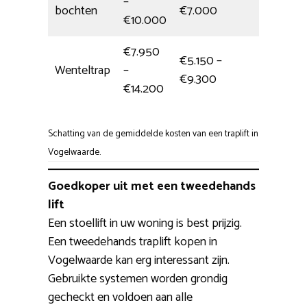
–
Eén da
bochten
€7.000
€10.000
€7.950
€5.150 –
Wenteltrap
–
1 dag
€9.300
€14.200
Schatting van de gemiddelde kosten van een traplift in
Vogelwaarde.
Goedkoper uit met een tweedehands
lift
Een stoellift in uw woning is best prijzig.
Een tweedehands traplift kopen in
Vogelwaarde kan erg interessant zijn.
Gebruikte systemen worden grondig
gecheckt en voldoen aan alle