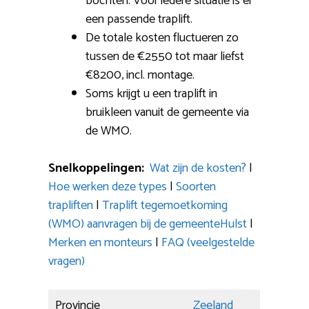
bochten: Voor iedere situatie is er
een passende traplift.
De totale kosten fluctueren zo
tussen de €2550 tot maar liefst
€8200, incl. montage.
Soms krijgt u een traplift in
bruikleen vanuit de gemeente via
de WMO.
Snelkoppelingen:
Wat zijn de kosten?
|
Hoe werken deze types
|
Soorten
trapliften
|
Traplift tegemoetkoming
(WMO) aanvragen bij de gemeenteHulst
|
Merken en monteurs
|
FAQ (veelgestelde
vragen)
Provincie
Zeeland