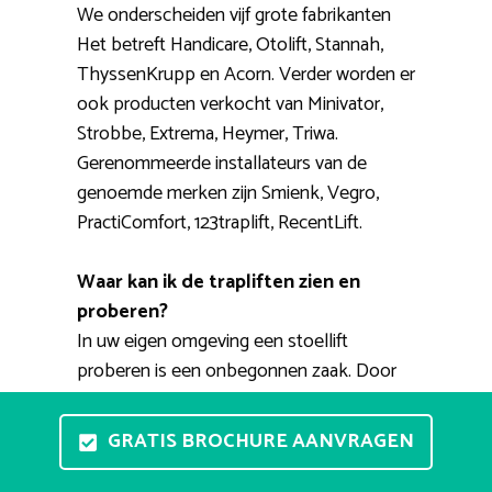
We onderscheiden vijf grote fabrikanten
Het betreft Handicare, Otolift, Stannah,
ThyssenKrupp en Acorn. Verder worden er
ook producten verkocht van Minivator,
Strobbe, Extrema, Heymer, Triwa.
Gerenommeerde installateurs van de
genoemde merken zijn Smienk, Vegro,
PractiComfort, 123traplift, RecentLift.
Waar kan ik de trapliften zien en
proberen?
In uw eigen omgeving een stoellift
proberen is een onbegonnen zaak. Door
het hele land zijn er gelukkig showrooms
waar u de liften met eigen ogen kunt zien
GRATIS BROCHURE AANVRAGEN
en waar men verschillende types kan
uittesten. Een ervaren adviseur geeft tips