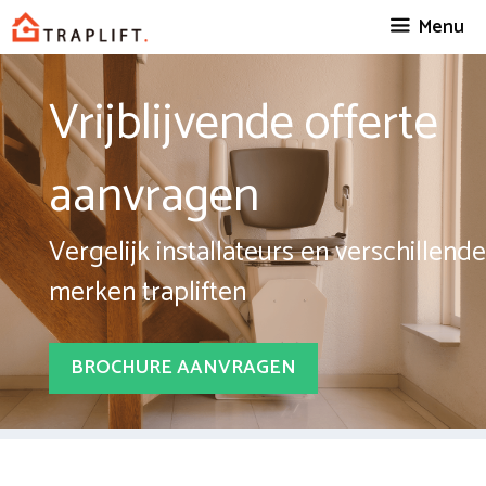
Spring
Menu
naar
inhoud
Vrijblijvende offerte
aanvragen
Vergelijk installateurs en verschillende
merken trapliften
BROCHURE AANVRAGEN