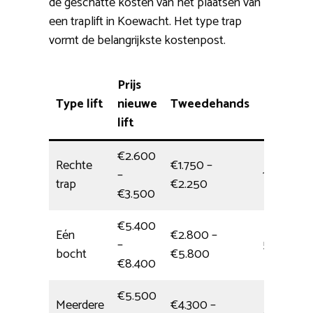
de geschatte kosten van het plaatsen van
een traplift in Koewacht. Het type trap
vormt de belangrijkste kostenpost.
Prijs
Type lift
nieuwe
Tweedehands
Plaatsin
lift
€2.600
Rechte
€1.750 –
–
1/2 dag
trap
€2.250
€3.500
€5.400
Eén
€2.800 –
–
5 uur
bocht
€5.800
€8.400
€5.500
Meerdere
€4.300 –