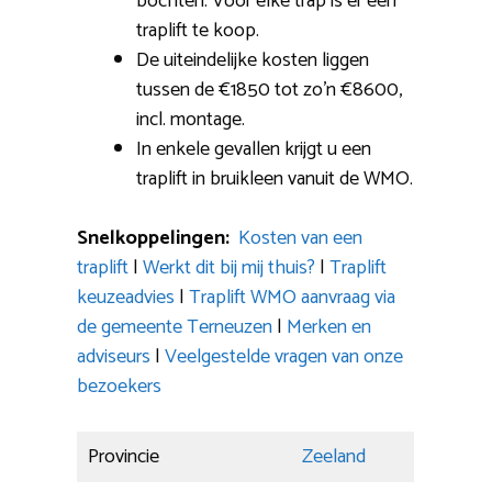
bochten: Voor elke trap is er een
traplift te koop.
De uiteindelijke kosten liggen
tussen de €1850 tot zo’n €8600,
incl. montage.
In enkele gevallen krijgt u een
traplift in bruikleen vanuit de WMO.
Snelkoppelingen:
Kosten van een
traplift
|
Werkt dit bij mij thuis?
|
Traplift
keuzeadvies
|
Traplift WMO aanvraag via
de gemeente Terneuzen
|
Merken en
adviseurs
|
Veelgestelde vragen van onze
bezoekers
Provincie
Zeeland