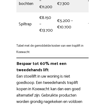
–
6,5 uur
bochten
€7.300
€11.200
€8.150
€5.200 –
Spiltrap
–
1 dag
€10.700
€13.700
Tabel met de gemiddelde kosten van een traplift in
Koewacht.
Bespaar tot 60% met een
tweedehands lift
Een stoellift in uw woning is niet
goedkoop. Een tweedehands traplift
kopen in Koewacht kan dan een goed
alternatief zijn. Gebruikte producten
worden grondig nagekeken en voldoen