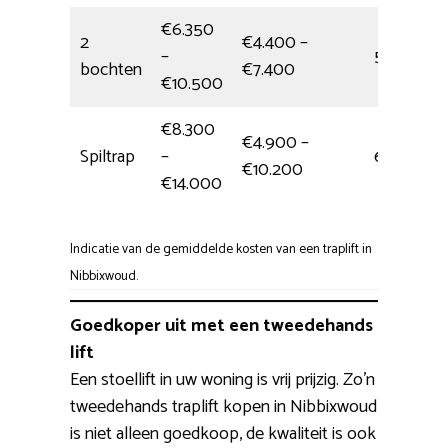
€6.350
2
€4.400 –
–
5,5 uur
bochten
€7.400
€10.500
€8.300
€4.900 –
Spiltrap
–
6,5 uur
€10.200
€14.000
Indicatie van de gemiddelde kosten van een traplift in
Nibbixwoud.
Goedkoper uit met een tweedehands
lift
Een stoellift in uw woning is vrij prijzig. Zo’n
tweedehands traplift kopen in Nibbixwoud
is niet alleen goedkoop, de kwaliteit is ook