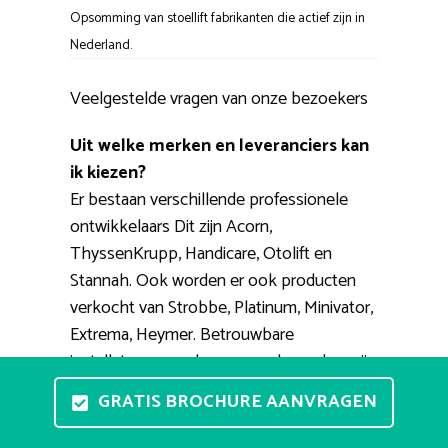
Opsomming van stoellift fabrikanten die actief zijn in
Nederland.
Veelgestelde vragen van onze bezoekers
Uit welke merken en leveranciers kan
ik kiezen?
Er bestaan verschillende professionele
ontwikkelaars Dit zijn Acorn,
ThyssenKrupp, Handicare, Otolift en
Stannah. Ook worden er ook producten
verkocht van Strobbe, Platinum, Minivator,
Extrema, Heymer. Betrouwbare
installateurs van de genoemde merken zijn
PractiComfort, TipTop, RecentLift, Vegro,
GRATIS BROCHURE AANVRAGEN
123traplift.