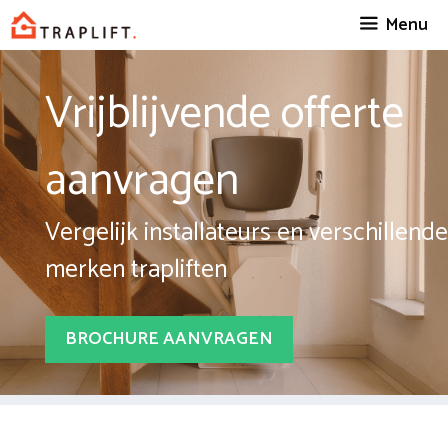
Spring
Menu
naar
inhoud
Vrijblijvende offerte
aanvragen
Vergelijk installateurs en verschillende
merken trapliften
BROCHURE AANVRAGEN