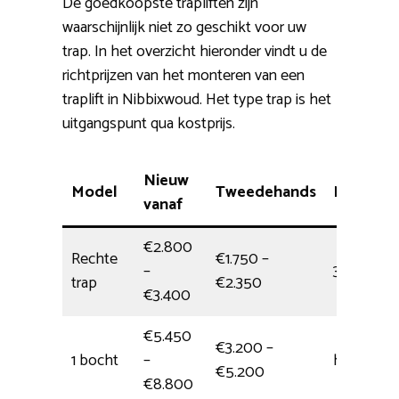
De goedkoopste trapliften zijn
waarschijnlijk niet zo geschikt voor uw
trap. In het overzicht hieronder vindt u de
richtprijzen van het monteren van een
traplift in Nibbixwoud. Het type trap is het
uitgangspunt qua kostprijs.
Nieuw
Model
Tweedehands
Montage
vanaf
€2.800
Rechte
€1.750 –
–
3,5 uur
trap
€2.350
€3.400
€5.450
€3.200 –
1 bocht
–
halve dag
€5.200
€8.800