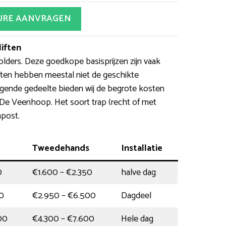
URE AANVRAGEN
iften
olders. Deze goedkope basisprijzen zijn vaak
ften hebben meestal niet de geschikte
lgende gedeelte bieden wij de begrote kosten
n De Veenhoop. Het soort trap (recht of met
npost.
Tweedehands
Installatie
0
€1.600 – €2.350
halve dag
0
€2.950 – €6.500
Dagdeel
00
€4.300 – €7.600
Hele dag