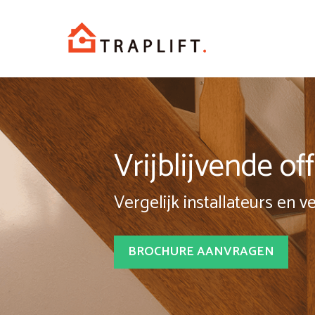
Spring
naar
inhoud
Vrijblijvende o
Vergelijk installateurs en v
BROCHURE AANVRAGEN