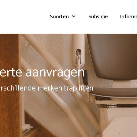
Soorten
Subsidie
Inform
fferte aanvragen
erschillende merken trapliften