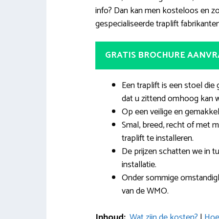
info? Dan kan men kosteloos en zon
gespecialiseerde traplift fabrikanten
GRATIS BROCHURE AANV
Een traplift is een stoel d
dat u zittend omhoog kan 
Op een veilige en gemakkel
Smal, breed, recht of met 
traplift te installeren.
De prijzen schatten we in t
installatie.
Onder sommige omstandighe
van de WMO.
Inhoud:
Wat zijn de kosten?
|
Hoe