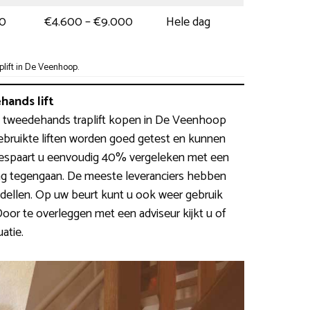
00
€4.600 – €9.000
Hele dag
lift in De Veenhoop.
ands lift
Zo’n tweedehands traplift kopen in De Veenhoop
Gebruikte liften worden goed getest en kunnen
espaart u eenvoudig 40% vergeleken met een
ing tegengaan. De meeste leveranciers hebben
ellen. Op uw beurt kunt u ook weer gebruik
or te overleggen met een adviseur kijkt u of
atie.