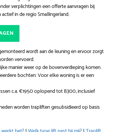
der verplichtingen een offerte aanvragen bij
 actief in de regio Smallingerland.
RAGEN
ie gemonteerd wordt aan de leuning en ervoor zorgt
worden vervoerd.
ijke manier weer op de bovenverdieping komen.
meerdere bochten: Voor elke woning is er een
ussen c.a. €1950 oplopend tot 8300, inclusief
den worden trapliften gesubsidieerd op basis
 werkt het?
|
Welk type lift past bij mij?
|
Traplift