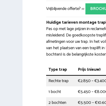
Vrijblijvende offerte? >>
BROCH
Huidige tarieven montage trapl
Pas op met lage prijzen in reclamef
misleidend. De goedkoopste trapli
afmetingen voor uw trap. In het vo
van het plaatsen van een traplift i
bochten) is de belangrijkste koste
Type trap
Prijs (nieuw)
Rechte trap
€2.850 – €3.40
1 bocht
€5.450 – €8.00
2 bochten
€5.500 – €10.6