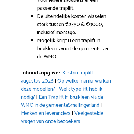
Voor iedere situatie is er een
passende traplift.
De uiteindelijke kosten wisselen
sterk tussen €2350 & €9000,
inclusief montage.
Mogelijk krijgt u een traplift in
bruikleen vanuit de gemeente via
de WMO.
Inhoudsopgave:
Kosten traplift
augustus 2026
|
Op welke manier werken
deze modellen?
|
Welk type lift heb ik
nodig?
|
Een Traplift in bruikleen via de
WMO in de gemeenteSmallingerland
|
Merken en leveranciers
|
Veelgestelde
vragen van onze bezoekers