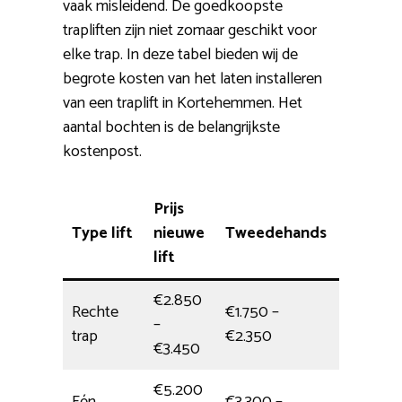
vaak misleidend. De goedkoopste
trapliften zijn niet zomaar geschikt voor
elke trap. In deze tabel bieden wij de
begrote kosten van het laten installeren
van een traplift in Kortehemmen. Het
aantal bochten is de belangrijkste
kostenpost.
Prijs
Type lift
nieuwe
Tweedehands
Plaatsi
lift
€2.850
Rechte
€1.750 –
–
4,5 uur
trap
€2.350
€3.450
€5.200
Eén
€3.300 –