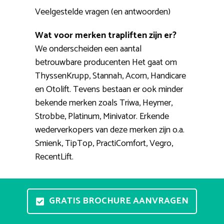
Veelgestelde vragen (en antwoorden)
Wat voor merken trapliften zijn er?
We onderscheiden een aantal
betrouwbare producenten Het gaat om
ThyssenKrupp, Stannah, Acorn, Handicare
en Otolift. Tevens bestaan er ook minder
bekende merken zoals Triwa, Heymer,
Strobbe, Platinum, Minivator. Erkende
wederverkopers van deze merken zijn o.a.
Smienk, TipTop, PractiComfort, Vegro,
RecentLift.
Is het uitproberen van een traplift
een optie?
GRATIS BROCHURE AANVRAGEN
Thuis een stoellift testen kan helaas niet