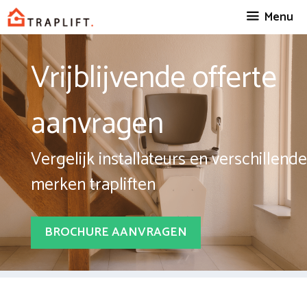
Spring
Menu
naar
inhoud
Vrijblijvende offerte
aanvragen
Vergelijk installateurs en verschillende
merken trapliften
BROCHURE AANVRAGEN