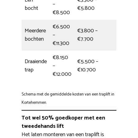
–
5 uur
bocht
€5.800
€8.500
€6.500
Meerdere
€3.800 –
–
1 dag
bochten
€7.700
€11.300
€8.150
Draaiende
€5.500 –
–
Eén dag
trap
€10.700
€12.000
Schema met de gemiddelde kosten van een traplift in
Kortehemmen.
Tot wel 50% goedkoper met een
tweedehands lift
Het laten monteren van een traplift is