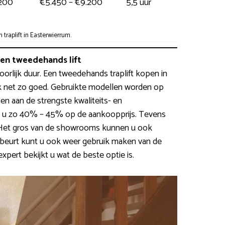
.200
€5.450 – €9.200
5,5 uur
raplift in Easterwierrum.
n tweedehands lift
ehoorlijk duur. Een tweedehands traplift kopen in
k net zo goed. Gebruikte modellen worden op
en aan de strengste kwaliteits- en
t u zo 40% – 45% op de aankoopprijs. Tevens
g. Het gros van de showrooms kunnen u ook
w beurt kunt u ook weer gebruik maken van de
pert bekijkt u wat de beste optie is.