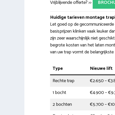
Vrijblijvende offerte? >>
BROCH
Huidige tarieven montage trapl
Let goed op de gecommuniceerde pr
basisprijzen klinken vaak leuker da
zijn zeer waarschijnlijk niet geschi
begrote kosten van het laten monte
van uw trap vormt de belangrijkste
Type
Nieuwe lift
Rechte trap
€2.650 – €3
1 bocht
€4.900 – €9
2 bochten
€5.700 – €1