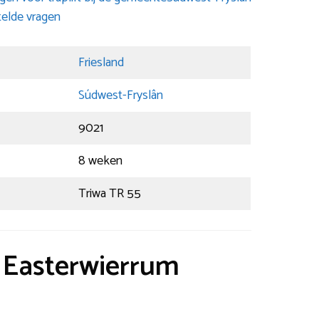
elde vragen
Friesland
Súdwest-Fryslân
9021
8 weken
Triwa TR 55
t Easterwierrum