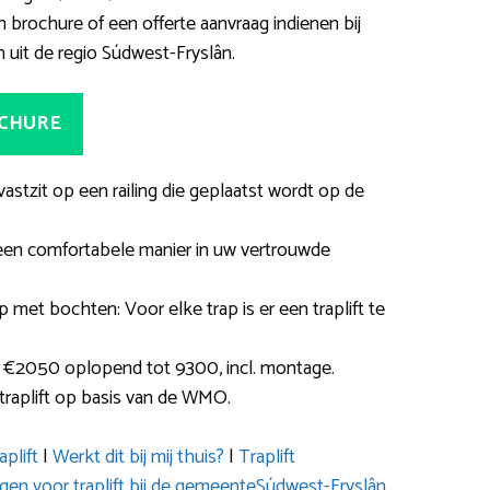
 brochure of een offerte aanvraag indienen bij
 uit de regio Súdwest-Fryslân.
OCHURE
 vastzit op een railing die geplaatst wordt op de
een comfortabele manier in uw vertrouwde
ap met bochten: Voor elke trap is er een traplift te
 €2050 oplopend tot 9300, incl. montage.
traplift op basis van de WMO.
plift
|
Werkt dit bij mij thuis?
|
Traplift
n voor traplift bij de gemeenteSúdwest-Fryslân