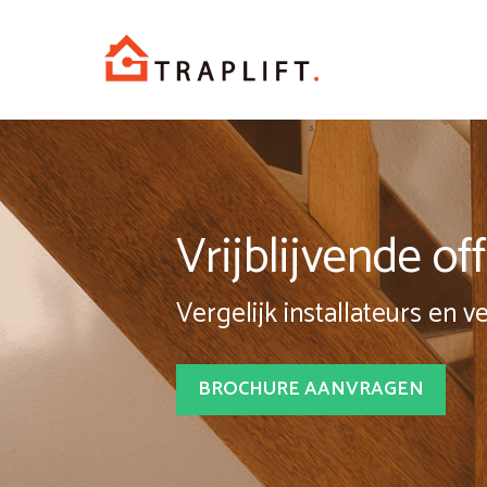
Spring
naar
inhoud
Vrijblijvende o
Vergelijk installateurs en v
BROCHURE AANVRAGEN