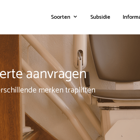
Soorten
Subsidie
Inform
fferte aanvragen
erschillende merken trapliften