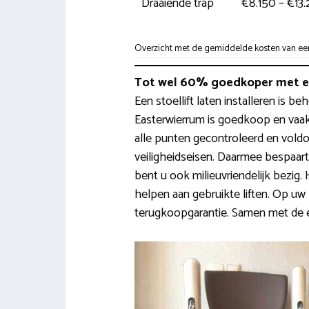
Draaiende trap
€8.150 – €13
Overzicht met de gemiddelde kosten van een t
Tot wel 60% goedkoper met ee
Een stoellift laten installeren is b
Easterwierrum is goedkoop en vaa
alle punten gecontroleerd en voldo
veiligheidseisen. Daarmee bespaar
bent u ook milieuvriendelijk bezi
helpen aan gebruikte liften. Op u
terugkoopgarantie. Samen met de ex