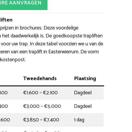
URE AANVRAGEN
iften
ijzen in brochures. Deze voordelige
n het daadwerkelijk is. De goedkoopste trapliften
kt voor uw trap. In deze tabel voorzien we u van de
ren van een traplift in Easterwierrum. De vorm
 kostenpost.
Tweedehands
Plaatsing
.800
€1.600 – €2.100
Dagdeel
.300
€3.000 – €5.000
Dagdeel
0.600
€3.850 – €7.400
1 dag