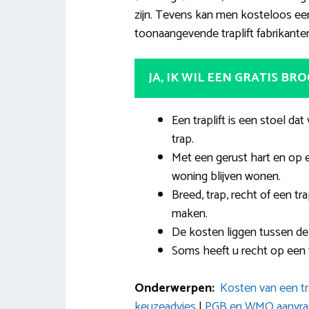
zijn. Tevens kan men kosteloos een
toonaangevende traplift fabrikanten
JA, IK WIL EEN GRATIS BR
Een traplift is een stoel dat
trap.
Met een gerust hart en op 
woning blijven wonen.
Breed, trap, recht of een tr
maken.
De kosten liggen tussen de
Soms heeft u recht op een 
Onderwerpen:
Kosten van een tra
keuzeadvies
|
PGB en WMO aanvrage