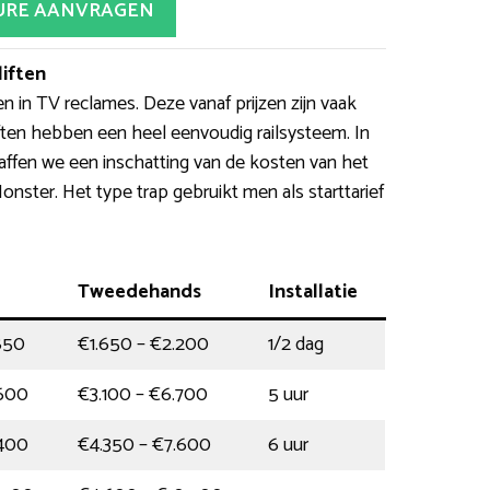
URE AANVRAGEN
iften
en in TV reclames. Deze vanaf prijzen zijn vaak
ften hebben een heel eenvoudig railsysteem. In
affen we een inschatting van de kosten van het
onster. Het type trap gebruikt men als starttarief
Tweedehands
Installatie
850
€1.650 – €2.200
1/2 dag
.600
€3.100 – €6.700
5 uur
.400
€4.350 – €7.600
6 uur