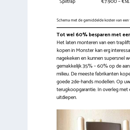
Spiltrap
€7.900 – €14
Schema met de gemiddelde kosten van een tra
Tot wel 60% besparen met een
Het laten monteren van een traplift
kopen in Monster kan erg interessa
nagekeken en kunnen supersnel wo
gemakkelijk 35% – 60% op de aansc
milieu. De meeste fabrikanten kop
goede 2de-hands modellen. Op uw 
terugkoopgarantie. In overleg met 
uitdiepen.