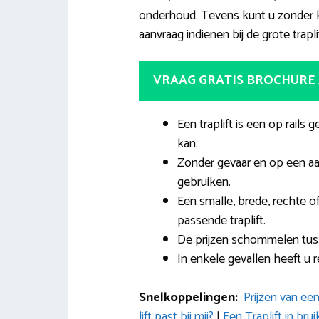
onderhoud. Tevens kunt u zonder 
aanvraag indienen bij de grote trapli
VRAAG GRATIS BROCHURE
Een traplift is een op rai
kan.
Zonder gevaar en op een a
gebruiken.
Een smalle, brede, rechte o
passende traplift.
De prijzen schommelen tuss
In enkele gevallen heeft u 
Snelkoppelingen:
Prijzen van een 
lift past bij mij?
|
Een Traplift in b