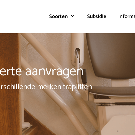
Soorten
Subsidie
Inform
fferte aanvragen
erschillende merken trapliften