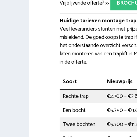
Vrijblijvende offerte? >>
BROCH
Huidige tarieven montage trapl
Veel leveranciers stunten met prijz
misleidend. De goedkoopste trapli
het onderstaande overzicht versch
laten monteren van een traplift in M
in de offerte.
Soort
Nieuwprijs
Rechte trap
€2.700 – €3.
Eén bocht
€5.350 – €9
Twee bochten
€5.700 – €11