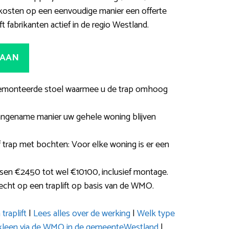
kosten op een eenvoudige manier een offerte
ft fabrikanten actief in de regio Westland.
 AAN
ls gemonteerde stoel waarmee u de trap omhoog
angename manier uw gehele woning blijven
f trap met bochten: Voor elke woning is er een
en €2450 tot wel €10100, inclusief montage.
recht op een traplift op basis van de WMO.
traplift
|
Lees alles over de werking
|
Welk type
ruikleen via de WMO in de gemeenteWestland
|