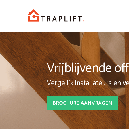
Spring
naar
inhoud
Vrijblijvende o
Vergelijk installateurs en v
BROCHURE AANVRAGEN