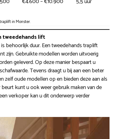
.500
€4.600 – €10.900
5,5 uur
plift in Monster.
 tweedehands lift
 is behoorlijk duur. Een tweedehands traplift
nt zijn. Gebruikte modellen worden uitvoerig
rden geleverd. Op deze manier bespaart u
hafwaarde. Tevens draagt u bij aan een beter
en zelf oude modellen op en bieden deze aan als
beurt kunt u ook weer gebruik maken van de
een verkoper kan u dit onderwerp verder