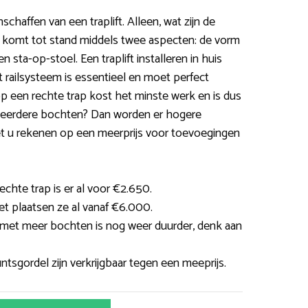
schaffen van een traplift. Alleen, wat zijn de
s komt tot stand middels twee aspecten: de vorm
n sta-op-stoel. Een traplift installeren in huis
t railsysteem is essentieel en moet perfect
 op een rechte trap kost het minste werk en is dus
 meerdere bochten? Dan worden er hogere
et u rekenen op een meerprijs voor toevoegingen
rechte trap is er al voor €2.650.
oet plaatsen ze al vanaf €6.000.
met meer bochten is nog weer duurder, denk aan
tsgordel zijn verkrijgbaar tegen een meeprijs.