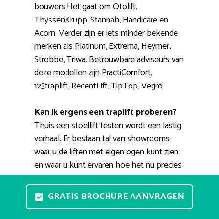
bouwers Het gaat om Otolift,
ThyssenKrupp, Stannah, Handicare en
Acorn. Verder zijn er iets minder bekende
merken als Platinum, Extrema, Heymer,
Strobbe, Triwa. Betrouwbare adviseurs van
deze modellen zijn PractiComfort,
123traplift, RecentLift, TipTop, Vegro.
Kan ik ergens een traplift proberen?
Thuis een stoellift testen wordt een lastig
verhaal. Er bestaan tal van showrooms
waar u de liften met eigen ogen kunt zien
en waar u kunt ervaren hoe het nu precies
werkt. Een professionele adviseur is u
graag van dienst bij het kopen van de
GRATIS BROCHURE AANVRAGEN
beste huislift. Daarnaast bestaat de
mogelijkheid voor een thuisdemonstratie.