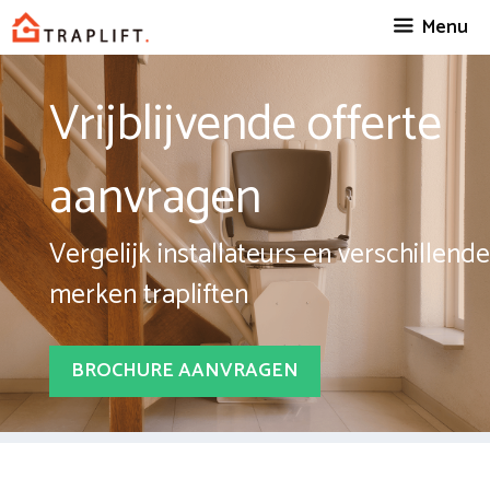
Spring
Menu
naar
inhoud
Vrijblijvende offerte
aanvragen
Vergelijk installateurs en verschillende
merken trapliften
BROCHURE AANVRAGEN