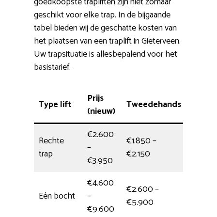
goedkoopste trapliften zijn niet zomaar
geschikt voor elke trap. In de bijgaande
tabel bieden wij de geschatte kosten van
het plaatsen van een traplift in Gieterveen.
Uw trapsituatie is allesbepalend voor het
basistarief.
Prijs
Type lift
Tweedehands
Install
(nieuw)
€2.600
Rechte
€1.850 –
–
4 uur
trap
€2.150
€3.950
€4.600
€2.600 –
Eén bocht
–
5 uur
€5.900
€9.600