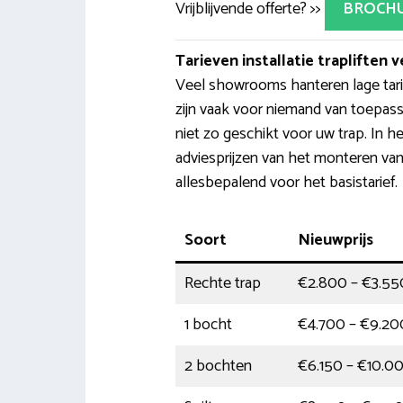
Vrijblijvende offerte? >>
BROCH
Tarieven installatie trapliften v
Veel showrooms hanteren lage tarie
zijn vaak voor niemand van toepassi
niet zo geschikt voor uw trap. In 
adviesprijzen van het monteren van e
allesbepalend voor het basistarief.
Soort
Nieuwprijs
Rechte trap
€2.800 – €3.55
1 bocht
€4.700 – €9.20
2 bochten
€6.150 – €10.0