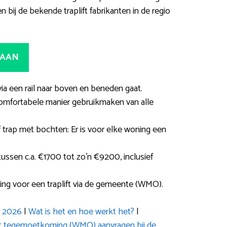
 bij de bekende traplift fabrikanten in de regio
 AAN
 via een rail naar boven en beneden gaat.
omfortabele manier gebruikmaken van alle
f trap met bochten: Er is voor elke woning een
tussen c.a. €1700 tot zo’n €9200, inclusief
ing voor een traplift via de gemeente (WMO).
s 2026
|
Wat is het en hoe werkt het?
|
ft tegemoetkoming (WMO) aanvragen bij de