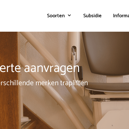
Soorten
Subsidie
Inform
fferte aanvragen
erschillende merken trapliften