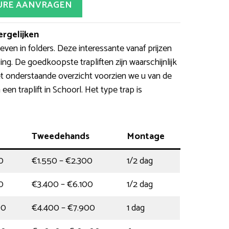
URE AANVRAGEN
ergelijken
ven in folders. Deze interessante vanaf prijzen
ng. De goedkoopste trapliften zijn waarschijnlijk
het onderstaande overzicht voorzien we u van de
en traplift in Schoorl. Het type trap is
Tweedehands
Montage
0
€1.550 – €2.300
1/2 dag
0
€3.400 – €6.100
1/2 dag
00
€4.400 – €7.900
1 dag