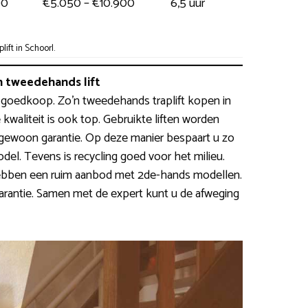
00
€5.050 – €10.900
6,5 uur
ift in Schoorl.
 tweedehands lift
iet goedkoop. Zo’n tweedehands traplift kopen in
 kwaliteit is ook top. Gebruikte liften worden
gewoon garantie. Op deze manier bespaart u zo
l. Tevens is recycling goed voor het milieu.
ebben een ruim aanbod met 2de-hands modellen.
rantie. Samen met de expert kunt u de afweging