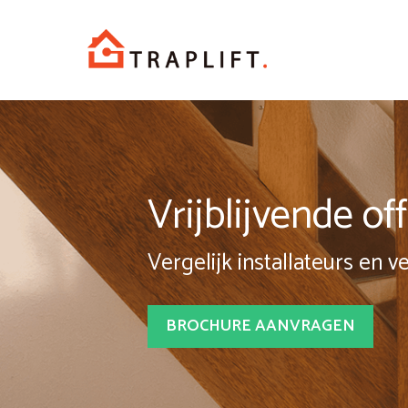
Spring
naar
inhoud
Vrijblijvende o
Vergelijk installateurs en v
BROCHURE AANVRAGEN