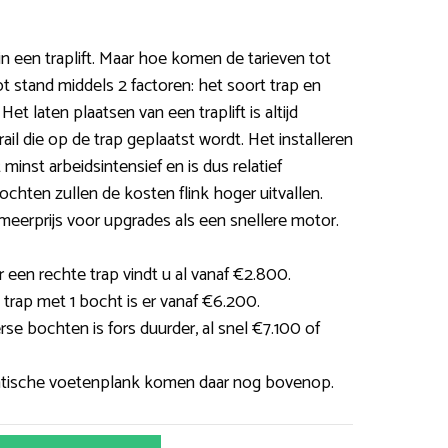
 in een traplift. Maar hoe komen de tarieven tot
ot stand middels 2 factoren: het soort trap en
Het laten plaatsen van een traplift is altijd
ail die op de trap geplaatst wordt. Het installeren
 minst arbeidsintensief en is dus relatief
ochten zullen de kosten flink hoger uitvallen.
eerprijs voor upgrades als een snellere motor.
 een rechte trap vindt u al vanaf €2.800.
n trap met 1 bocht is er vanaf €6.200.
erse bochten is fors duurder, al snel €7.100 of
matische voetenplank komen daar nog bovenop.