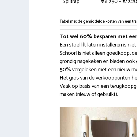
Spiltrap
€8.250 – €12.2
Tabel met de gemiddelde kosten van een trapl
Tot wel 60% besparen met een
Een stoellift laten installeren is n
Schoorl is niet alleen goedkoop, de
grondig nagekeken en bieden ook 
50% vergeleken met een nieuw mode
Het gros van de verkooppunten h
Vaak op basis van een terugkoopga
maken (nieuw of gebruikt).