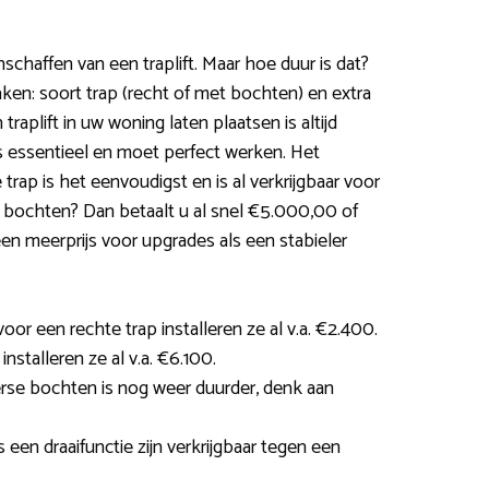
nschaffen van een traplift. Maar hoe duur is dat?
aken: soort trap (recht of met bochten) en extra
raplift in uw woning laten plaatsen is altijd
s essentieel en moet perfect werken. Het
 trap is het eenvoudigst en is al verkrijgbaar voor
 bochten? Dan betaalt u al snel €5.000,00 of
n meerprijs voor upgrades als een stabieler
or een rechte trap installeren ze al v.a. €2.400.
nstalleren ze al v.a. €6.100.
verse bochten is nog weer duurder, denk aan
 een draaifunctie zijn verkrijgbaar tegen een