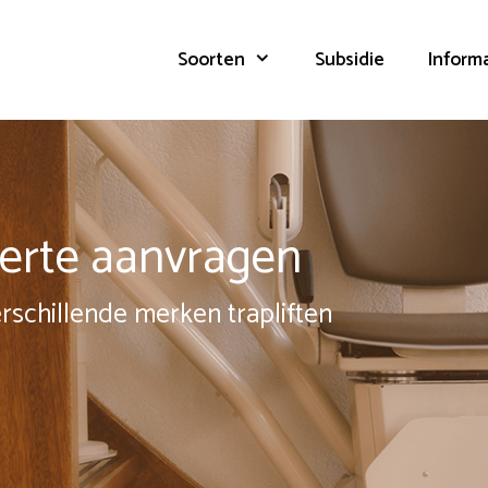
Soorten
Subsidie
Inform
fferte aanvragen
erschillende merken trapliften