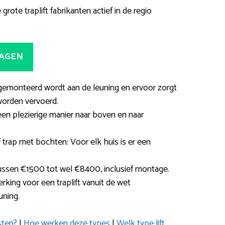
grote traplift fabrikanten actief in de regio
RAGEN
ie gemonteerd wordt aan de leuning en ervoor zorgt
worden vervoerd.
en plezierige manier naar boven en naar
f trap met bochten: Voor elk huis is er een
tussen €1500 tot wel €8400, inclusief montage.
king voor een traplift vanuit de wet
uning.
sten?
|
Hoe werken deze types
|
Welk type lift