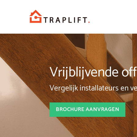
Spring
naar
inhoud
Vrijblijvende o
Vergelijk installateurs en v
BROCHURE AANVRAGEN