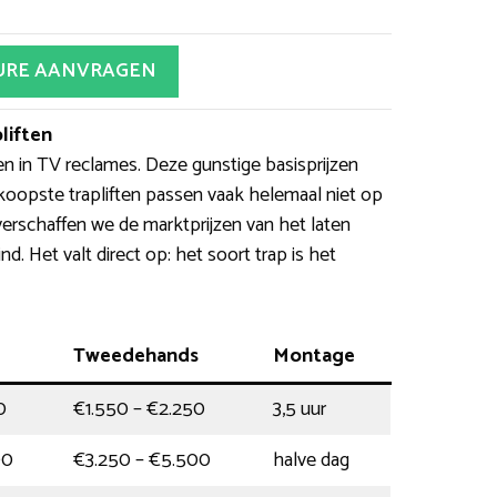
URE AANVRAGEN
liften
en in TV reclames. Deze gunstige basisprijzen
koopste trapliften passen vaak helemaal niet op
verschaffen we de marktprijzen van het laten
ind. Het valt direct op: het soort trap is het
Tweedehands
Montage
0
€1.550 – €2.250
3,5 uur
00
€3.250 – €5.500
halve dag