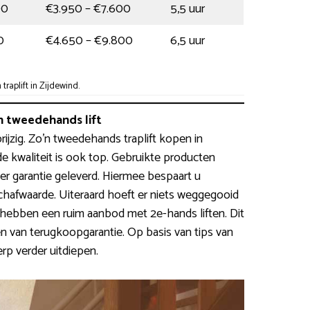
00
€3.950 – €7.600
5,5 uur
0
€4.650 – €9.800
6,5 uur
raplift in Zijdewind.
 tweedehands lift
j prijzig. Zo’n tweedehands traplift kopen in
de kwaliteit is ook top. Gebruikte producten
r garantie geleverd. Hiermee bespaart u
afwaarde. Uiteraard hoeft er niets weggegooid
hebben een ruim aanbod met 2e-hands liften. Dit
n van terugkoopgarantie. Op basis van tips van
rp verder uitdiepen.