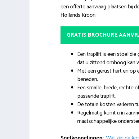
een offerte aanvraag plaatsen bij de 
Hollands Kroon.
GRATIS BROCHURE AANV
Een traplift is een stoel d
dat u zittend omhoog kan 
Met een gerust hart en op e
beneden.
Een smalle, brede, rechte o
passende traplift.
De totale kosten variëren 
Regelmatig komt u in aanmer
maatschappelijke onderste
Snelkoppelingen:
Wat zijn de ko