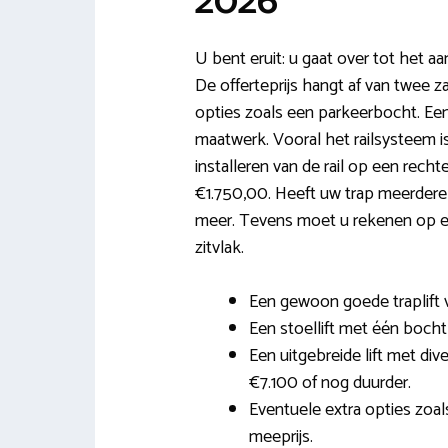
2026
U bent eruit: u gaat over tot het aa
De offerteprijs hangt af van twee z
opties zoals een parkeerbocht. Een t
maatwerk. Vooral het railsysteem i
installeren van de rail op een rechte
€1.750,00. Heeft uw trap meerdere
meer. Tevens moet u rekenen op ee
zitvlak.
Een gewoon goede traplift vo
Een stoellift met één bocht i
Een uitgebreide lift met di
€7.100 of nog duurder.
Eventuele extra opties zoals
meeprijs.