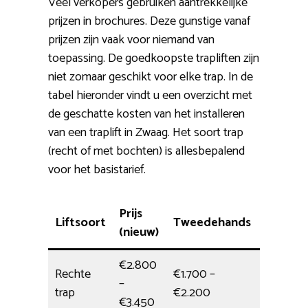
Veel verkopers gebruiken aantrekkelijke
prijzen in brochures. Deze gunstige vanaf
prijzen zijn vaak voor niemand van
toepassing. De goedkoopste trapliften zijn
niet zomaar geschikt voor elke trap. In de
tabel hieronder vindt u een overzicht met
de geschatte kosten van het installeren
van een traplift in Zwaag. Het soort trap
(recht of met bochten) is allesbepalend
voor het basistarief.
Prijs
Liftsoort
Tweedehands
Installa
(nieuw)
€2.800
Rechte
€1.700 –
–
Dagdeel
trap
€2.200
€3.450