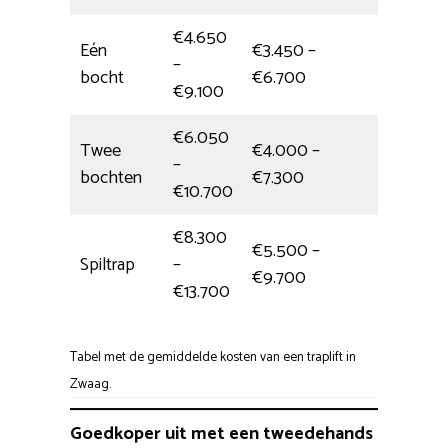
€4.650
Eén
€3.450 –
–
5 uur
bocht
€6.700
€9.100
€6.050
Twee
€4.000 –
–
6,5 uur
bochten
€7.300
€10.700
€8.300
€5.500 –
Spiltrap
–
6 uur
€9.700
€13.700
Tabel met de gemiddelde kosten van een traplift in
Zwaag.
Goedkoper uit met een tweedehands