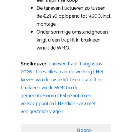
een traplift te koop.
De tarieven fluctueren zo tussen
de €2350 oplopend tot 9600, incl.
montage.
Onder sommige omstandigheden
krijgt u een traplift in bruikleen
vanuit de WMO.
Snelkeuze:
Tarieven traplift augustus
2026
|
Lees alles over de werking
|
Het
kiezen van de juiste lift
|
Een Traplift in
bruikleen via de WMO in de
gemeenteHoorn
|
Fabrikanten en
verkooppunten
|
Handige FAQ met
veelgestelde vragen
Noord-