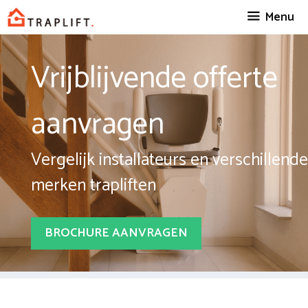
Spring
Menu
naar
inhoud
Vrijblijvende offerte
aanvragen
Vergelijk installateurs en verschillende
merken trapliften
BROCHURE AANVRAGEN