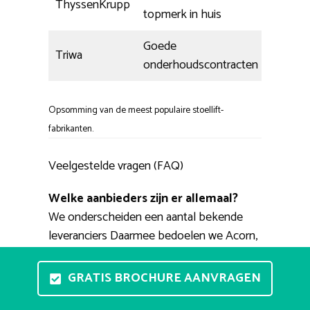
ThyssenKrupp
topmerk in huis
Goede
Triwa
onderhoudscontracten
Opsomming van de meest populaire stoellift-
fabrikanten.
Veelgestelde vragen (FAQ)
Welke aanbieders zijn er allemaal?
We onderscheiden een aantal bekende
leveranciers Daarmee bedoelen we Acorn,
ThyssenKrupp, Handicare, Otolift en
Stannah. Ook zijn er nog wat minder
GRATIS BROCHURE AANVRAGEN
bekende merken als Minivator, Heymer,