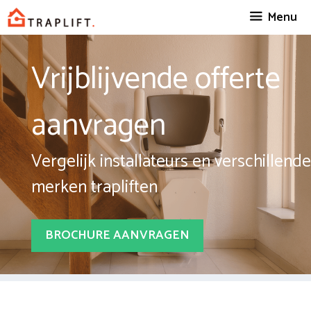
Spring
Menu
naar
inhoud
Vrijblijvende offerte
aanvragen
Vergelijk installateurs en verschillende
merken trapliften
BROCHURE AANVRAGEN