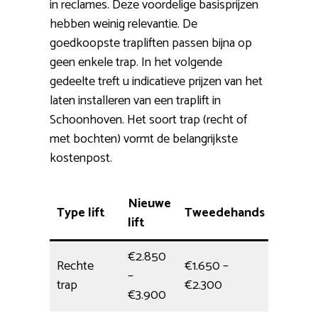
in reclames. Deze voordelige basisprijzen
hebben weinig relevantie. De
goedkoopste trapliften passen bijna op
geen enkele trap. In het volgende
gedeelte treft u indicatieve prijzen van het
laten installeren van een traplift in
Schoonhoven. Het soort trap (recht of
met bochten) vormt de belangrijkste
kostenpost.
Nieuwe
Type lift
Tweedehands
Install
lift
€2.850
Rechte
€1.650 –
–
4,5 uur
trap
€2.300
€3.900