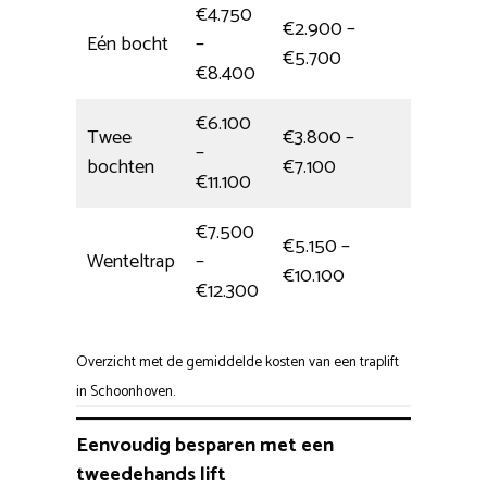
€4.750
€2.900 –
Eén bocht
–
4,5 uur
€5.700
€8.400
€6.100
Twee
€3.800 –
–
Hele da
bochten
€7.100
€11.100
€7.500
€5.150 –
Wenteltrap
–
5,5 uur
€10.100
€12.300
Overzicht met de gemiddelde kosten van een traplift
in Schoonhoven.
Eenvoudig besparen met een
tweedehands lift