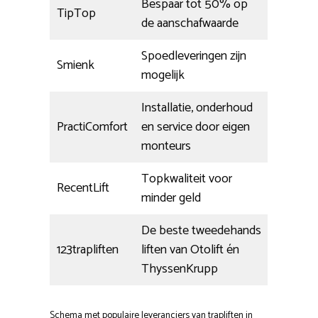
Bespaar tot 50% op
TipTop
de aanschafwaarde
Spoedleveringen zijn
Smienk
mogelijk
Installatie, onderhoud
PractiComfort
en service door eigen
monteurs
Topkwaliteit voor
RecentLift
minder geld
De beste tweedehands
123trapliften
liften van Otolift én
ThyssenKrupp
Schema met populaire leveranciers van trapliften in