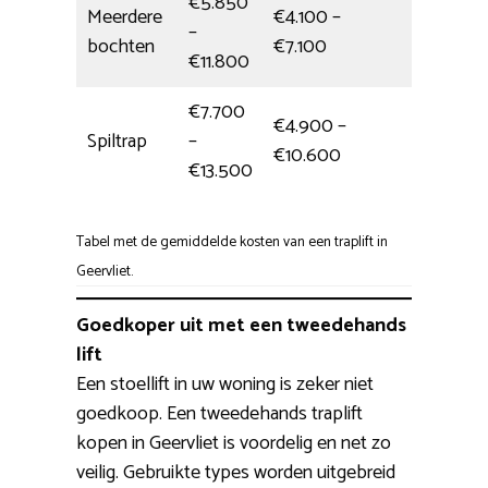
€5.850
Meerdere
€4.100 –
–
6,5 uur
bochten
€7.100
€11.800
€7.700
€4.900 –
Spiltrap
–
1 dag
€10.600
€13.500
Tabel met de gemiddelde kosten van een traplift in
Geervliet.
Goedkoper uit met een tweedehands
lift
Een stoellift in uw woning is zeker niet
goedkoop. Een tweedehands traplift
kopen in Geervliet is voordelig en net zo
veilig. Gebruikte types worden uitgebreid