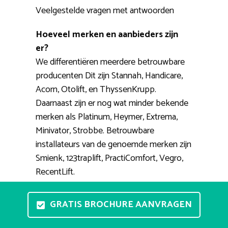
Veelgestelde vragen met antwoorden
Hoeveel merken en aanbieders zijn
er?
We differentiëren meerdere betrouwbare
producenten Dit zijn Stannah, Handicare,
Acorn, Otolift, en ThyssenKrupp.
Daarnaast zijn er nog wat minder bekende
merken als Platinum, Heymer, Extrema,
Minivator, Strobbe. Betrouwbare
installateurs van de genoemde merken zijn
Smienk, 123traplift, PractiComfort, Vegro,
RecentLift.
Kan ik vrijblijvend een traplift
GRATIS BROCHURE AANVRAGEN
proberen?
Vrijblijvend een stoellift testen in uw