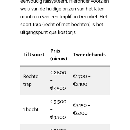
eenvoudig railsysteem. Hieronder voorzien
we u van de huidige prijzen van het laten
monteren van een traplift in Geervliet. Het
soort trap (recht of met bochten) is het
uitgangspunt qua kostprijs.
Prijs
Liftsoort
Tweedehands
Montag
(nieuw)
€2.800
Rechte
€1.700 –
–
4 uur
trap
€2.100
€3.500
€5.500
€3.150 –
1 bocht
–
4,5 uur
€6.100
€9.700