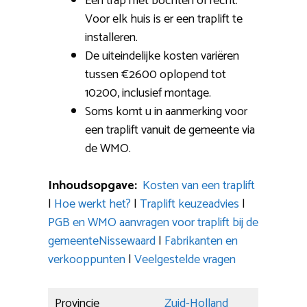
Een trap met bochten of recht:
Voor elk huis is er een traplift te
installeren.
De uiteindelijke kosten variëren
tussen €2600 oplopend tot
10200, inclusief montage.
Soms komt u in aanmerking voor
een traplift vanuit de gemeente via
de WMO.
Inhoudsopgave:
Kosten van een traplift
|
Hoe werkt het?
|
Traplift keuzeadvies
|
PGB en WMO aanvragen voor traplift bij de
gemeenteNissewaard
|
Fabrikanten en
verkooppunten
|
Veelgestelde vragen
Provincie
Zuid-Holland