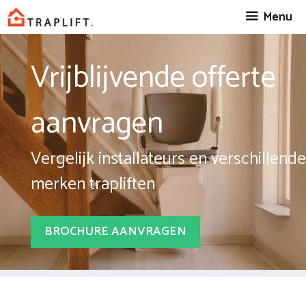
Spring
Menu
naar
inhoud
Vrijblijvende offerte
aanvragen
Vergelijk installateurs en verschillende
merken trapliften
BROCHURE AANVRAGEN