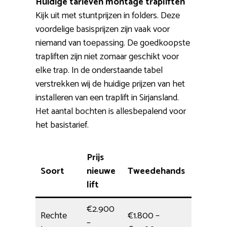
Huidige tarieven montage trapliften
Kijk uit met stuntprijzen in folders. Deze
voordelige basisprijzen zijn vaak voor
niemand van toepassing. De goedkoopste
trapliften zijn niet zomaar geschikt voor
elke trap. In de onderstaande tabel
verstrekken wij de huidige prijzen van het
installeren van een traplift in Sirjansland.
Het aantal bochten is allesbepalend voor
het basistarief.
Prijs
Soort
nieuwe
Tweedehands
Montag
lift
€2.900
Rechte
€1.800 –
–
1/2 dag