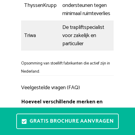
ThyssenKrupp
ondersteunen tegen
minimaal ruimteverlies
De trapliftspecialist
Triwa
voor zakelijk en
particulier
Opsomming van stoellift fabrikanten die actief zijn in
Nederland.
Veelgestelde vragen (FAQ)
Hoeveel verschillende merken en
leveranciers zijn er?
We onderscheiden enkele erkende
GRATIS BROCHURE AANVRAGEN
ontwikkelaars Dit zijn Stannah, Handicare,
Acorn, Otolift, en ThyssenKrupp. Ook zijn