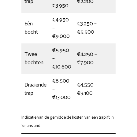
trap
€2.200
€3.950
€4.950
Eén
€3.250 –
–
4,5 uur
bocht
€5.500
€9.000
€5.950
Twee
€4.250 –
–
6,5 uur
bochten
€7.900
€10.600
€8.500
Draaiende
€4.550 –
–
5,5 uur
trap
€9.100
€13.000
Indicatie van de gemiddelde kosten van een traplift in
Sirjansland.