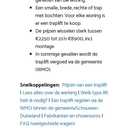
genieten van uw woning.
Een smalle, brede, rechte of trap
met bochten: Voor elke woning is
er een traplift te koop.
De prijzen wisselen sterk tussen
€2250 tot zo’n €8900, incl.
montage.
In sommige gevallen wordt de
traplift vergoed via de gemeente
(WMO).
Snelkoppelingen:
Prijzen van een traplift
|
Lees alles over de werking
|
Welk type lift
heb ik nodig?
|
Een traplift regelen via de
WMO binnen de gemeenteSchouwen-
Duiveland
|
Fabrikanten en showrooms
|
FAQ (veelgestelde vragen)