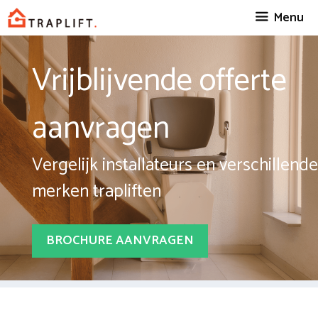
Spring
Menu
naar
inhoud
Vrijblijvende offerte
aanvragen
Vergelijk installateurs en verschillende
merken trapliften
BROCHURE AANVRAGEN