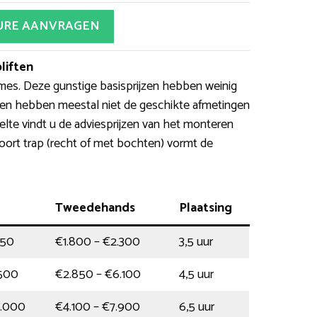
URE AANVRAGEN
liften
ames. Deze gunstige basisprijzen hebben weinig
ften hebben meestal niet de geschikte afmetingen
elte vindt u de adviesprijzen van het monteren
soort trap (recht of met bochten) vormt de
Tweedehands
Plaatsing
350
€1.800 – €2.300
3,5 uur
.500
€2.850 – €6.100
4,5 uur
0.000
€4.100 – €7.900
6,5 uur