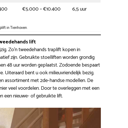
.400
€5.000 – €10.400
6,5 uur
ift in Tienhoven.
weedehands lift
prijzig. Zo’n tweedehands traplift kopen in
ief zijn. Gebruikte stoelliften worden grondig
en 48 uur worden geplaatst. Zodoende bespaart
 Uiteraard bent u ook milieuvriendelijk bezig.
en assortiment met 2de-handse modellen. De
nier veel voordelen. Door te overleggen met een
 een nieuwe- of gebruikte lift.