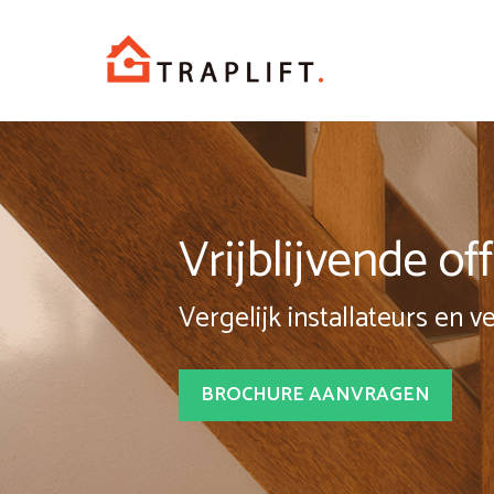
Spring
naar
inhoud
Vrijblijvende o
Vergelijk installateurs en v
BROCHURE AANVRAGEN