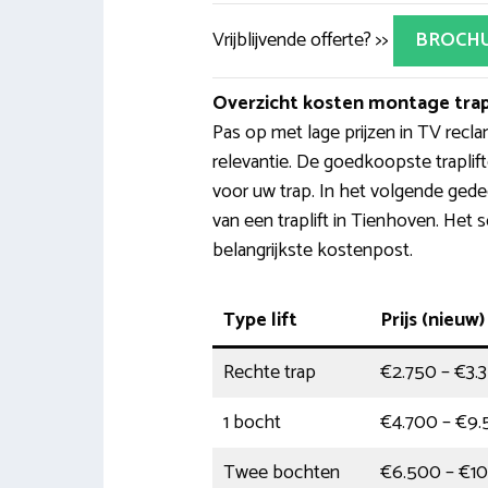
Vrijblijvende offerte? >>
BROCH
Overzicht kosten montage trap
Pas op met lage prijzen in TV recl
relevantie. De goedkoopste trapli
voor uw trap. In het volgende gede
van een traplift in Tienhoven. Het 
belangrijkste kostenpost.
Type lift
Prijs (nieuw)
Rechte trap
€2.750 – €3.
1 bocht
€4.700 – €9
Twee bochten
€6.500 – €1