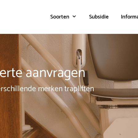
Soorten
Subsidie
Inform
fferte aanvragen
erschillende merken trapliften