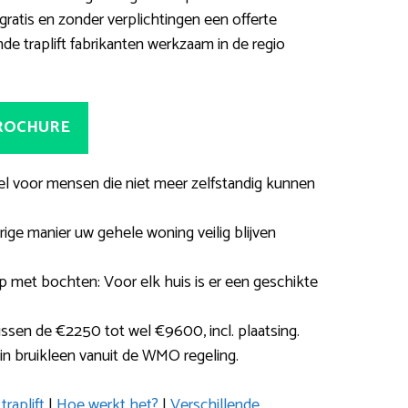
gratis en zonder verplichtingen een offerte
de traplift fabrikanten werkzaam in de regio
BROCHURE
del voor mensen die niet meer zelfstandig kunnen
ige manier uw gehele woning veilig blijven
ap met bochten: Voor elk huis is er een geschikte
ussen de €2250 tot wel €9600, incl. plaatsing.
ft in bruikleen vanuit de WMO regeling.
raplift
|
Hoe werkt het?
|
Verschillende