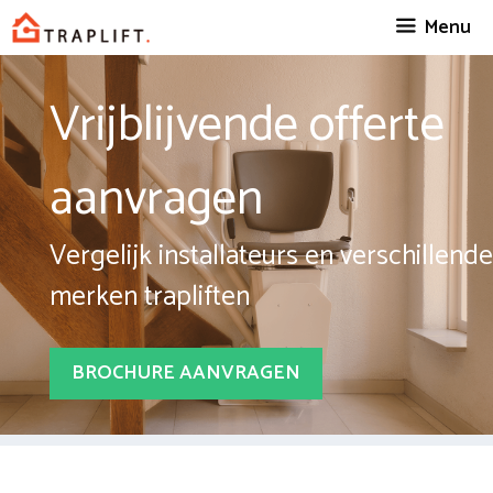
Spring
Menu
naar
inhoud
Vrijblijvende offerte
aanvragen
Vergelijk installateurs en verschillende
merken trapliften
BROCHURE AANVRAGEN