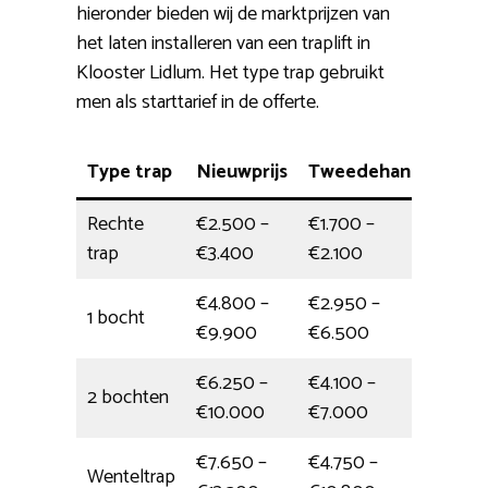
hieronder bieden wij de marktprijzen van
het laten installeren van een traplift in
Klooster Lidlum. Het type trap gebruikt
men als starttarief in de offerte.
Type trap
Nieuwprijs
Tweedehands
Inst
Rechte
€2.500 –
€1.700 –
4 uu
trap
€3.400
€2.100
€4.800 –
€2.950 –
1 bocht
4,5 
€9.900
€6.500
€6.250 –
€4.100 –
2 bochten
6,5 
€10.000
€7.000
€7.650 –
€4.750 –
Wenteltrap
1 da