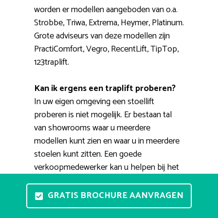
worden er modellen aangeboden van o.a.
Strobbe, Triwa, Extrema, Heymer, Platinum.
Grote adviseurs van deze modellen zijn
PractiComfort, Vegro, RecentLift, TipTop,
123traplift.
Kan ik ergens een traplift proberen?
In uw eigen omgeving een stoellift
proberen is niet mogelijk. Er bestaan tal
van showrooms waar u meerdere
modellen kunt zien en waar u in meerdere
stoelen kunt zitten. Een goede
verkoopmedewerker kan u helpen bij het
kopen van een geschikte huislift. Ook
kunt u een afspraak maken voor een
GRATIS BROCHURE AANVRAGEN
thuisdemonstratie. Een verkoper komt