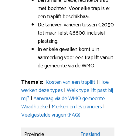
Een smalle, brede, rechte of trap
met bochten: Voor elke trap is er
een traplift beschikbaar.
De tarieven variëren tussen €2050
tot maar liefst €8800, inclusief
plaatsing.
In enkele gevallen komt u in
aanmerking voor een traplift vanuit
de gemeente via de WMO.
Thema’s:
Kosten van een traplift
|
Hoe
werken deze types
|
Welk type lift past bij
mij?
|
Aanvraag via de WMO gemeente
Waadhoeke
|
Merken en leveranciers
|
Veelgestelde vragen (FAQ)
Provincie
Friesland