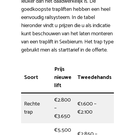
leuker dan het daadwerkelijk is. De
goedkoopste trapliften hebben een heel
eenvoudig railsysteem. In de tabel
hieronder vindt u prijzen die u als indicatie
kunt beschouwen van het laten monteren
van een traplift in Sexbierum. Het trap type
gebruikt men als starttarief in de offerte.
Prijs
Soort
nieuwe
Tweedehands
Monta
lift
€2.800
Rechte
€1.600 –
–
halve d
trap
€2.100
€3.650
€5.500
€2.850 –