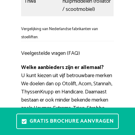
Triwa
hulpmiddelen (rollator
/ scootmobiel)
Vergelijking van Nederlandse fabrikanten van
stoelliften.
Veelgestelde vragen (FAQ)
Welke aanbieders zijn er allemaal?
U kunt kiezen uit vijf betrouwbare merken
We doelen dan op Otolift, Acorn, Stannah,
ThyssenKrupp en Handicare. Daarnaast
bestaan er ook minder bekende merken
zoals Heymer, Extrema, Triwa, Strobbe,
Platinum. Betrouwbare aanbieders van
GRATIS BROCHURE AANVRAGEN
deze merken zijn o.a. PractiComfort, Vegro,
TipTop, 123traplift, Smienk.