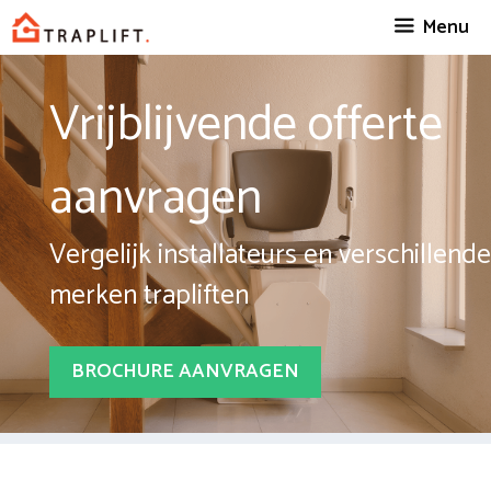
Spring
Menu
naar
inhoud
Vrijblijvende offerte
aanvragen
Vergelijk installateurs en verschillende
merken trapliften
BROCHURE AANVRAGEN