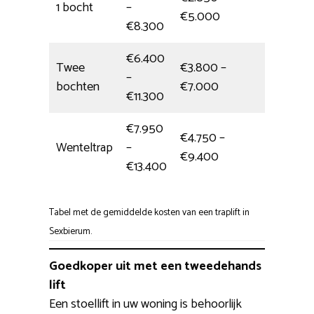
1 bocht
–
4,5 uur
€5.000
€8.300
€6.400
Twee
€3.800 –
–
5,5 uur
bochten
€7.000
€11.300
€7.950
€4.750 –
Wenteltrap
–
6,5 uur
€9.400
€13.400
Tabel met de gemiddelde kosten van een traplift in
Sexbierum.
Goedkoper uit met een tweedehands
lift
Een stoellift in uw woning is behoorlijk