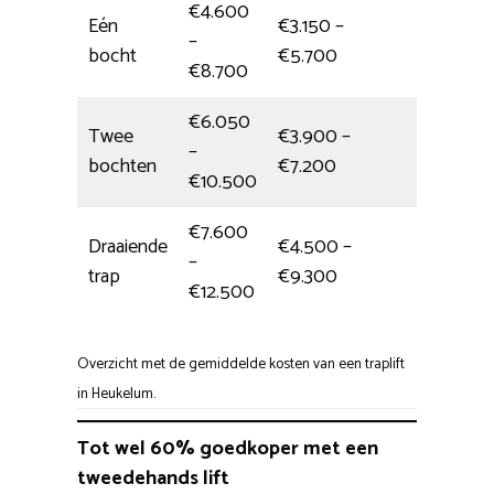
€4.600
Eén
€3.150 –
–
5 uur
bocht
€5.700
€8.700
€6.050
Twee
€3.900 –
–
5,5 uur
bochten
€7.200
€10.500
€7.600
Draaiende
€4.500 –
–
1 dag
trap
€9.300
€12.500
Overzicht met de gemiddelde kosten van een traplift
in Heukelum.
Tot wel 60% goedkoper met een
tweedehands lift