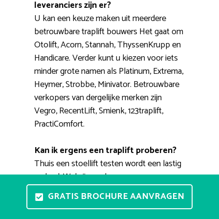
leveranciers zijn er?
U kan een keuze maken uit meerdere
betrouwbare traplift bouwers Het gaat om
Otolift, Acorn, Stannah, ThyssenKrupp en
Handicare. Verder kunt u kiezen voor iets
minder grote namen als Platinum, Extrema,
Heymer, Strobbe, Minivator. Betrouwbare
verkopers van dergelijke merken zijn
Vegro, RecentLift, Smienk, 123traplift,
PractiComfort.
Kan ik ergens een traplift proberen?
Thuis een stoellift testen wordt een lastig
verhaal. Wel zijn er showrooms waar u ze
in detail kunt bekijken en waar u de
GRATIS BROCHURE AANVRAGEN
bediening eens zelf kunt uitproberen. Een
ervaren adviseur zal u bijstaan bij het