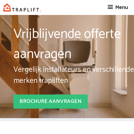
Spring
Menu
naar
inhoud
Vrijblijvende offerte
aanvragen
Vergelijk installateurs en verschillende
merken trapliften
BROCHURE AANVRAGEN