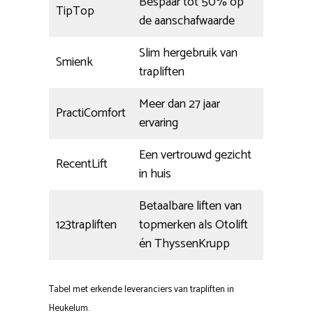
Bespaar tot 50% op
TipTop
de aanschafwaarde
Slim hergebruik van
Smienk
trapliften
Meer dan 27 jaar
PractiComfort
ervaring
Een vertrouwd gezicht
RecentLift
in huis
Betaalbare liften van
123trapliften
topmerken als Otolift
én ThyssenKrupp
Tabel met erkende leveranciers van trapliften in
Heukelum.