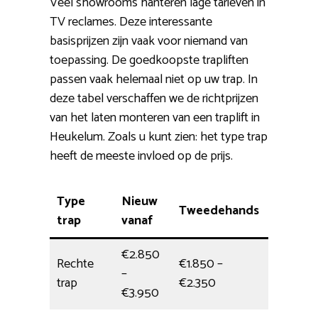
Veel showrooms hanteren lage tarieven in
TV reclames. Deze interessante
basisprijzen zijn vaak voor niemand van
toepassing. De goedkoopste trapliften
passen vaak helemaal niet op uw trap. In
deze tabel verschaffen we de richtprijzen
van het laten monteren van een traplift in
Heukelum. Zoals u kunt zien: het type trap
heeft de meeste invloed op de prijs.
Type
Nieuw
Tweedehands
Montag
trap
vanaf
€2.850
Rechte
€1.850 –
–
4 uur
trap
€2.350
€3.950