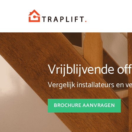
Spring
naar
inhoud
Vrijblijvende o
Vergelijk installateurs en v
BROCHURE AANVRAGEN