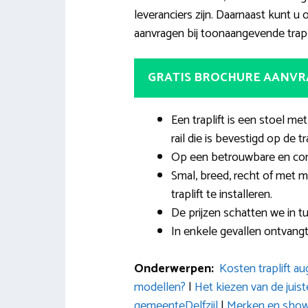
leveranciers zijn. Daarnaast kunt u 
aanvragen bij toonaangevende traplift
GRATIS BROCHURE AANV
Een traplift is een stoel me
rail die is bevestigd op de tr
Op een betrouwbare en comf
Smal, breed, recht of met m
traplift te installeren.
De prijzen schatten we in tu
In enkele gevallen ontvangt
Onderwerpen:
Kosten traplift a
modellen?
|
Het kiezen van de juiste
gemeenteDelfzijl
|
Merken en sho