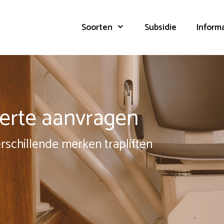
Soorten
Subsidie
Inform
fferte aanvragen
erschillende merken trapliften