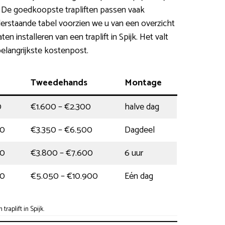
 De goedkoopste trapliften passen vaak
derstaande tabel voorzien we u van een overzicht
n installeren van een traplift in Spijk. Het valt
belangrijkste kostenpost.
Tweedehands
Montage
0
€1.600 – €2.300
halve dag
00
€3.350 – €6.500
Dagdeel
00
€3.800 – €7.600
6 uur
00
€5.050 – €10.900
Eén dag
aplift in Spijk.