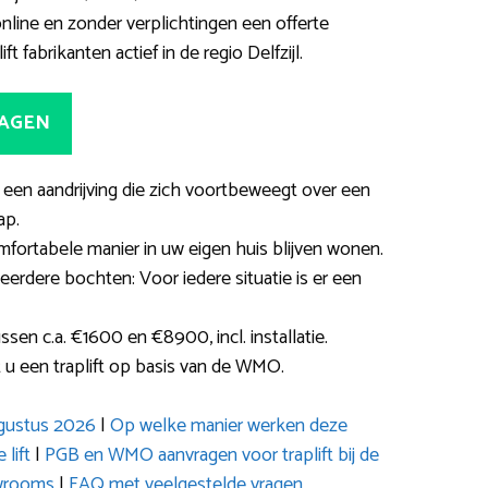
online en zonder verplichtingen een offerte
 fabrikanten actief in de regio Delfzijl.
RAGEN
t een aandrijving die zich voortbeweegt over een
ap.
ortabele manier in uw eigen huis blijven wonen.
eerdere bochten: Voor iedere situatie is er een
ssen c.a. €1600 en €8900, incl. installatie.
 u een traplift op basis van de WMO.
ugustus 2026
|
Op welke manier werken deze
 lift
|
PGB en WMO aanvragen voor traplift bij de
wrooms
|
FAQ met veelgestelde vragen