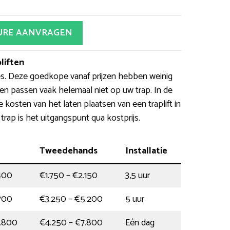
URE AANVRAGEN
liften
es. Deze goedkope vanaf prijzen hebben weinig
ten passen vaak helemaal niet op uw trap. In de
 kosten van het laten plaatsen van een traplift in
 trap is het uitgangspunt qua kostprijs.
Tweedehands
Installatie
400
€1.750 – €2.150
3,5 uur
700
€3.250 – €5.200
5 uur
.800
€4.250 – €7.800
Eén dag