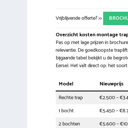
Vrijblijvende offerte? >>
BROCH
Overzicht kosten montage trap
Pas op met lage prijzen in brochur
relevantie. De goedkoopste traplif
bijgaande tabel bekijkt u de begrote
Eersel. Het valt direct op: het soort
Model
Nieuwprijs
Rechte trap
€2.500 – €3.
1 bocht
€5.450 – €8.
2 bochten
€5.600 – €10