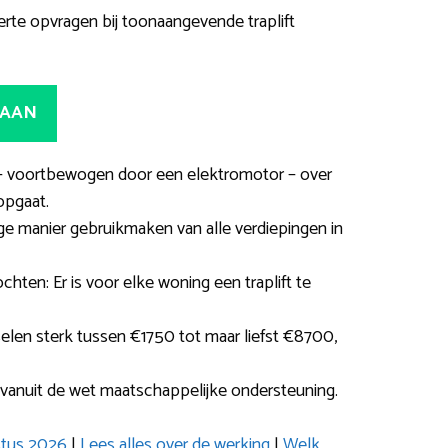
rte opvragen bij toonaangevende traplift
 AAN
ie – voortbewogen door een elektromotor – over
opgaat.
ge manier gebruikmaken van alle verdiepingen in
chten: Er is voor elke woning een traplift te
selen sterk tussen €1750 tot maar liefst €8700,
ft vanuit de wet maatschappelijke ondersteuning.
ustus 2026
|
Lees alles over de werking
|
Welk