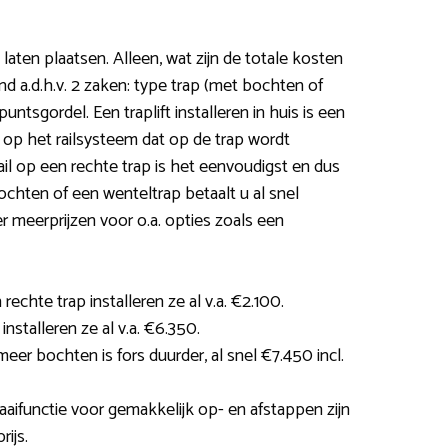
 laten plaatsen. Alleen, wat zijn de totale kosten
d a.d.h.v. 2 zaken: type trap (met bochten of
puntsgordel. Een traplift installeren in huis is een
op het railsysteem dat op de trap wordt
il op een rechte trap is het eenvoudigst en dus
bochten of een wenteltrap betaalt u al snel
 meerprijzen voor o.a. opties zoals een
rechte trap installeren ze al v.a. €2.100.
nstalleren ze al v.a. €6.350.
eer bochten is fors duurder, al snel €7.450 incl.
aaifunctie voor gemakkelijk op- en afstappen zijn
ijs.