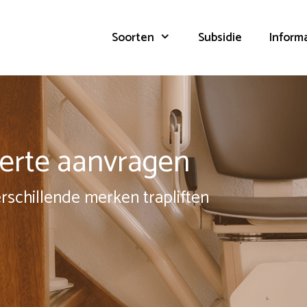
Soorten
Subsidie
Inform
fferte aanvragen
erschillende merken trapliften