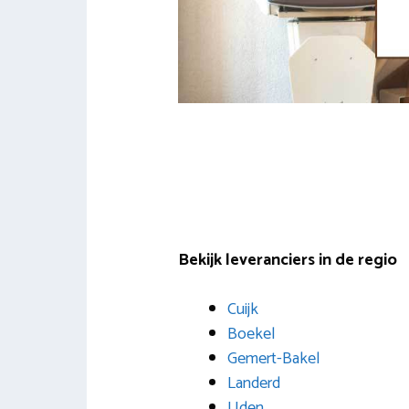
Bekijk leveranciers in de regio
Cuijk
Boekel
Gemert-Bakel
Landerd
Uden