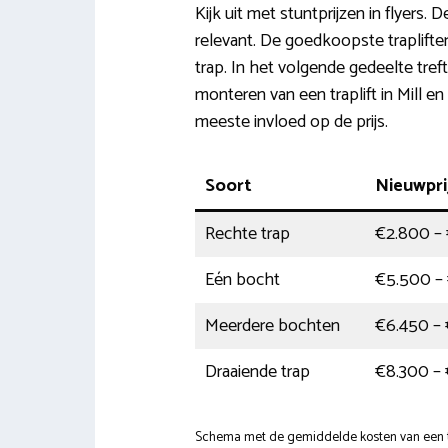
Kijk uit met stuntprijzen in flyers. 
relevant. De goedkoopste trapliften 
trap. In het volgende gedeelte treft
monteren van een traplift in Mill e
meeste invloed op de prijs.
Soort
Nieuwpri
Rechte trap
€2.800 –
Eén bocht
€5.500 –
Meerdere bochten
€6.450 – 
Draaiende trap
€8.300 – 
Schema met de gemiddelde kosten van een trap