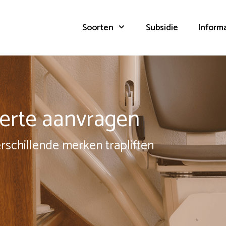
Soorten
Subsidie
Inform
fferte aanvragen
erschillende merken trapliften