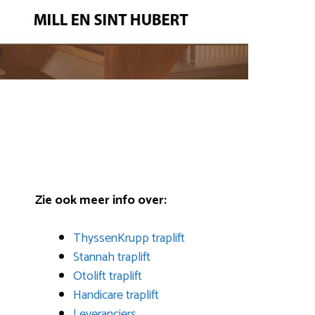
Zie ook meer info over:
ThyssenKrupp traplift
Stannah traplift
Otolift traplift
Handicare traplift
Leveranciers