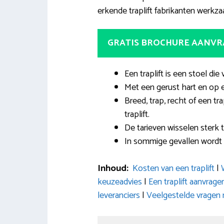
erkende traplift fabrikanten werkzaa
GRATIS BROCHURE AANV
Een traplift is een stoel die
Met een gerust hart en op e
Breed, trap, recht of een tr
traplift.
De tarieven wisselen sterk
In sommige gevallen wordt 
Inhoud:
Kosten van een traplift
|
keuzeadvies
|
Een traplift aanvrage
leveranciers
|
Veelgestelde vragen