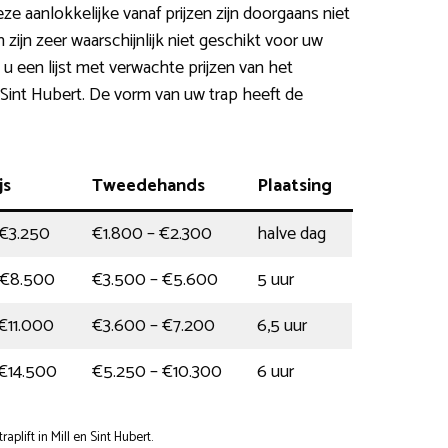
Deze aanlokkelijke vanaf prijzen zijn doorgaans niet
zijn zeer waarschijnlijk niet geschikt voor uw
 u een lijst met verwachte prijzen van het
n Sint Hubert. De vorm van uw trap heeft de
js
Tweedehands
Plaatsing
 €3.250
€1.800 – €2.300
halve dag
 €8.500
€3.500 – €5.600
5 uur
€11.000
€3.600 – €7.200
6,5 uur
€14.500
€5.250 – €10.300
6 uur
lift in Mill en Sint Hubert.