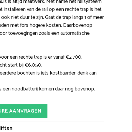
n huis is altijd maatwerk. Met name het railsysteem
installeren van de rail op een rechte trap is het
ook niet duur te zijn. Gaat de trap langs 1 of meer
uden met fors hogere kosten. Daarbovenop
voor toevoegingen zoals een automatische
oor een rechte trap is er vanaf €2.700.
ht start bij €6.050.
erdere bochten is iets kostbaarder, denk aan
ls een noodbatterij komen daar nog bovenop.
URE AANVRAGEN
iften