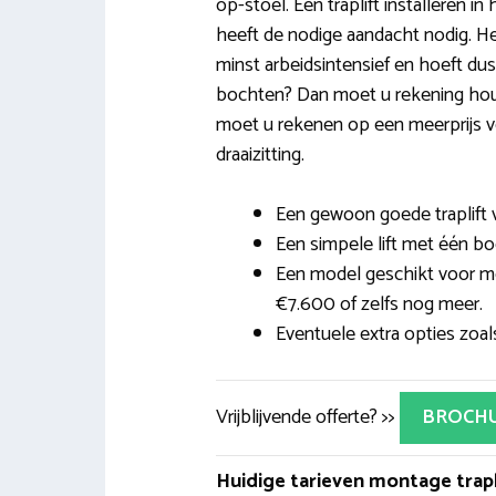
op-stoel. Een traplift installeren i
heeft de nodige aandacht nodig. Het 
minst arbeidsintensief en hoeft dus 
bochten? Dan moet u rekening ho
moet u rekenen op een meerprijs 
draaizitting.
Een gewoon goede traplift v
Een simpele lift met één boc
Een model geschikt voor me
€7.600 of zelfs nog meer.
Eventuele extra opties zoa
Vrijblijvende offerte? >>
BROCH
Huidige tarieven montage trapl