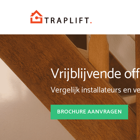
Spring
naar
inhoud
Vrijblijvende o
Vergelijk installateurs en v
BROCHURE AANVRAGEN