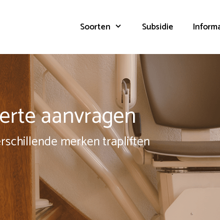
Soorten
Subsidie
Inform
fferte aanvragen
erschillende merken trapliften