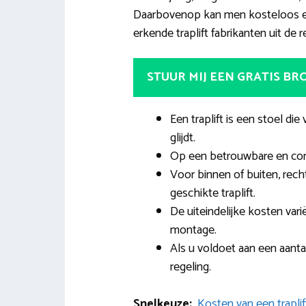
Daarbovenop kan men kosteloos een
erkende traplift fabrikanten uit de 
STUUR MIJ EEN GRATIS B
Een traplift is een stoel di
glijdt.
Op een betrouwbare en comf
Voor binnen of buiten, recht
geschikte traplift.
De uiteindelijke kosten var
montage.
Als u voldoet aan een aanta
regeling.
Snelkeuze:
Kosten van een traplif