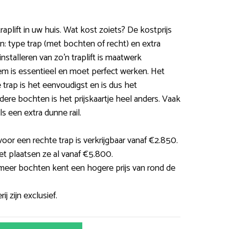
raplift in uw huis. Wat kost zoiets? De kostprijs
n: type trap (met bochten of recht) en extra
installeren van zo’n traplift is maatwerk
teem is essentieel en moet perfect werken. Het
e trap is het eenvoudigst en is dus het
ere bochten is het prijskaartje heel anders. Vaak
ls een extra dunne rail.
oor een rechte trap is verkrijgbaar vanaf €2.850.
et plaatsen ze al vanaf €5.800.
 meer bochten kent een hogere prijs van rond de
j zijn exclusief.