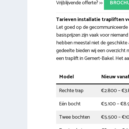
Vrijblijvende offerte? >>
BROCH
Tarieven installatie trapliften v
Let goed op de gecommuniceerde p
basisprijzen zijn vaak voor nieman
hebben meestal niet de geschikte 
gedeelte bieden wij een overzicht
een traplift in Gemert-Bakel. Het a
Model
Nieuw vana
Rechte trap
€2.800 – €3
Eén bocht
€5.100 – €8
Twee bochten
€5.500 – €1