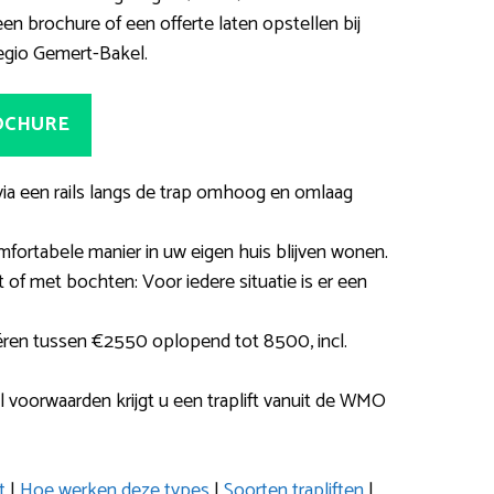
 brochure of een offerte laten opstellen bij
regio Gemert-Bakel.
ROCHURE
e via een rails langs de trap omhoog en omlaag
ortabele manier in uw eigen huis blijven wonen.
 of met bochten: Voor iedere situatie is er een
iëren tussen €2550 oplopend tot 8500, incl.
l voorwaarden krijgt u een traplift vanuit de WMO
t
|
Hoe werken deze types
|
Soorten trapliften
|