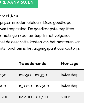
URE AANVRAGEN
ergelijken
rijzen in reclamefolders. Deze goedkope
d van toepassing. De goedkoopste trapliften
afmetingen voor uw trap. In het volgende
 met de geschatte kosten van het monteren van
antal bochten is het uitgangspunt qua kostprijs.
f
Tweedehands
Montage
.850
€1.650 – €2.350
halve dag
.900
€3.000 – €6.500
halve dag
0.200
€4.400 – €7.700
6 uur