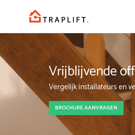
Spring
naar
inhoud
Vrijblijvende o
Vergelijk installateurs en v
BROCHURE AANVRAGEN