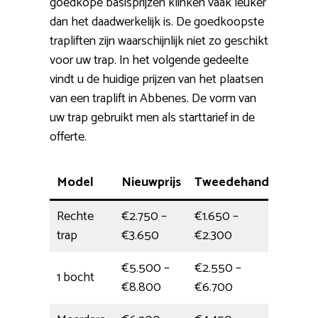
goedkope basisprijzen klinken vaak leuker
dan het daadwerkelijk is. De goedkoopste
trapliften zijn waarschijnlijk niet zo geschikt
voor uw trap. In het volgende gedeelte
vindt u de huidige prijzen van het plaatsen
van een traplift in Abbenes. De vorm van
uw trap gebruikt men als starttarief in de
offerte.
Model
Nieuwprijs
Tweedehands
Plaat
Rechte
€2.750 –
€1.650 –
4,5 uu
trap
€3.650
€2.300
€5.500 –
€2.550 –
1 bocht
halve
€8.800
€6.700