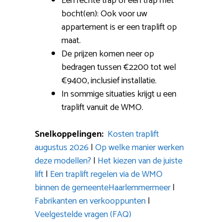
Een rechte trap of een trap met
bocht(en): Ook voor uw
appartement is er een traplift op
maat.
De prijzen komen neer op
bedragen tussen €2200 tot wel
€9400, inclusief installatie.
In sommige situaties krijgt u een
traplift vanuit de WMO.
Snelkoppelingen:
Kosten traplift
augustus 2026
|
Op welke manier werken
deze modellen?
|
Het kiezen van de juiste
lift
|
Een traplift regelen via de WMO
binnen de gemeenteHaarlemmermeer
|
Fabrikanten en verkooppunten
|
Veelgestelde vragen (FAQ)