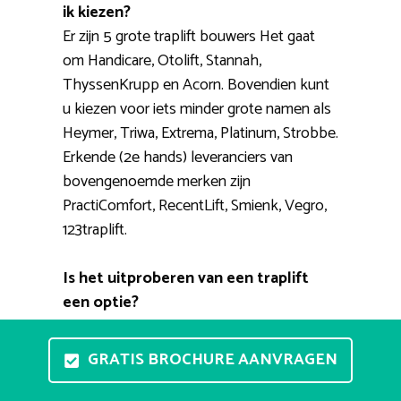
ik kiezen?
Er zijn 5 grote traplift bouwers Het gaat
om Handicare, Otolift, Stannah,
ThyssenKrupp en Acorn. Bovendien kunt
u kiezen voor iets minder grote namen als
Heymer, Triwa, Extrema, Platinum, Strobbe.
Erkende (2e hands) leveranciers van
bovengenoemde merken zijn
PractiComfort, RecentLift, Smienk, Vegro,
123traplift.
Is het uitproberen van een traplift
een optie?
Een stoellift testopstelling aan huis is niet
haalbaar. Gelukkig bestaan er showrooms
GRATIS BROCHURE AANVRAGEN
waar u ze in detail kunt bekijken en waar u
een proefrit kunt maken. Een adviseur zal u