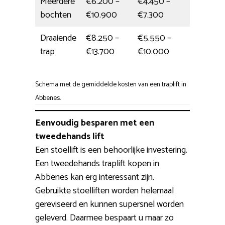
Meerdere
€6.200 –
€4.450 –
6 uur
bochten
€10.900
€7.300
Draaiende
€8.250 –
€5.550 –
Hele 
trap
€13.700
€10.000
Schema met de gemiddelde kosten van een traplift in
Abbenes.
Eenvoudig besparen met een
tweedehands lift
Een stoellift is een behoorlijke investering.
Een tweedehands traplift kopen in
Abbenes kan erg interessant zijn.
Gebruikte stoelliften worden helemaal
gereviseerd en kunnen supersnel worden
geleverd. Daarmee bespaart u maar zo