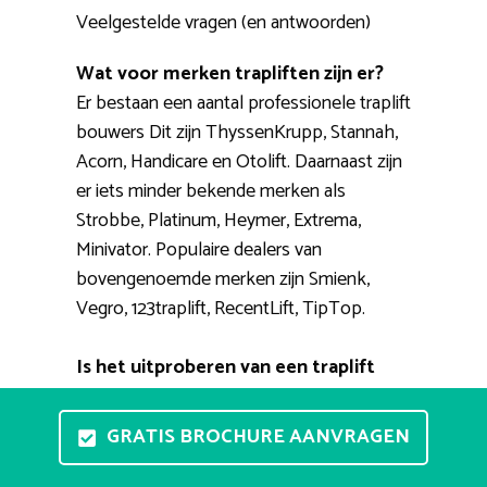
Veelgestelde vragen (en antwoorden)
Wat voor merken trapliften zijn er?
Er bestaan een aantal professionele traplift
bouwers Dit zijn ThyssenKrupp, Stannah,
Acorn, Handicare en Otolift. Daarnaast zijn
er iets minder bekende merken als
Strobbe, Platinum, Heymer, Extrema,
Minivator. Populaire dealers van
bovengenoemde merken zijn Smienk,
Vegro, 123traplift, RecentLift, TipTop.
Is het uitproberen van een traplift
een optie?
Thuis een stoellift testen is niet mogelijk.
GRATIS BROCHURE AANVRAGEN
Wel zijn er verschillende showrooms waar
u de liften met eigen ogen kunt zien en