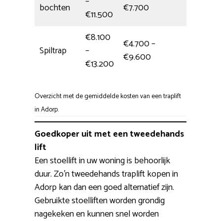
–
Hele dag
bochten
€7.700
€11.500
€8.100
€4.700 –
Spiltrap
–
6,5 uur
€9.600
€13.200
Overzicht met de gemiddelde kosten van een traplift
in Adorp.
Goedkoper uit met een tweedehands
lift
Een stoellift in uw woning is behoorlijk
duur. Zo’n tweedehands traplift kopen in
Adorp kan dan een goed alternatief zijn.
Gebruikte stoelliften worden grondig
nagekeken en kunnen snel worden