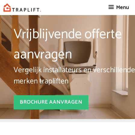
Spring
Menu
naar
inhoud
Vrijblijvende offerte
aanvragen
Vergelijk installateurs en verschillende
merken trapliften
BROCHURE AANVRAGEN