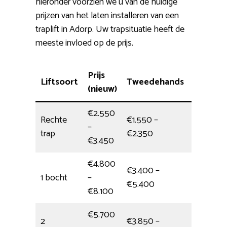
hieronder voorzien we u van de huidige
prijzen van het laten installeren van een
traplift in Adorp. Uw trapsituatie heeft de
meeste invloed op de prijs.
Prijs
Liftsoort
Tweedehands
Montag
(nieuw)
€2.550
Rechte
€1.550 –
–
4,5 uur
trap
€2.350
€3.450
€4.800
€3.400 –
1 bocht
–
halve da
€5.400
€8.100
€5.700
2
€3.850 –