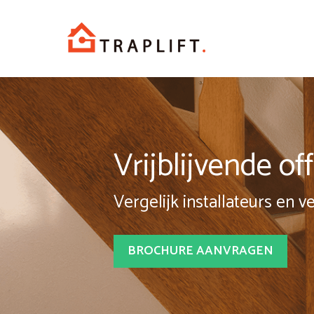
Spring
naar
inhoud
Vrijblijvende o
Vergelijk installateurs en v
BROCHURE AANVRAGEN