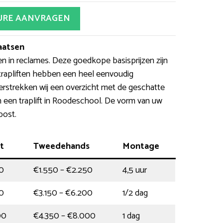
URE AANVRAGEN
laatsen
en in reclames. Deze goedkope basisprijzen zijn
rapliften hebben een heel eenvoudig
verstrekken wij een overzicht met de geschatte
n een traplift in Roodeschool. De vorm van uw
post.
ft
Tweedehands
Montage
0
€1.550 – €2.250
4,5 uur
0
€3.150 – €6.200
1/2 dag
00
€4.350 – €8.000
1 dag