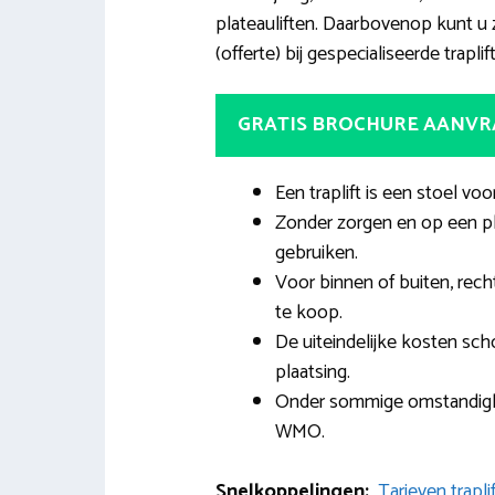
plateauliften. Daarbovenop kunt u z
(offerte) bij gespecialiseerde trapl
GRATIS BROCHURE AANV
Een traplift is een stoel vo
Zonder zorgen en op een ple
gebruiken.
Voor binnen of buiten, recht
te koop.
De uiteindelijke kosten sc
plaatsing.
Onder sommige omstandighe
WMO.
Snelkoppelingen:
Tarieven trapl