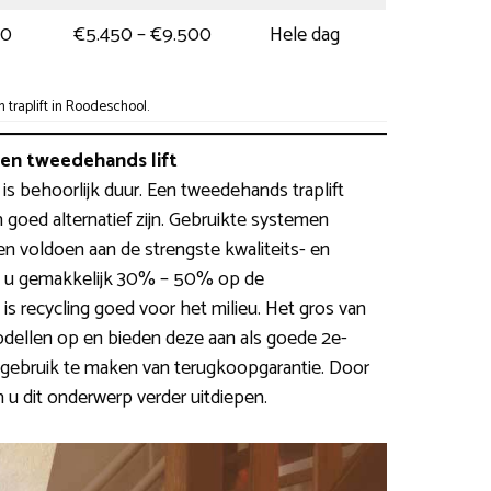
00
€5.450 – €9.500
Hele dag
traplift in Roodeschool.
n tweedehands lift
 is behoorlijk duur. Een tweedehands traplift
goed alternatief zijn. Gebruikte systemen
n voldoen aan de strengste kwaliteits- en
rt u gemakkelijk 30% – 50% op de
is recycling goed voor het milieu. Het gros van
odellen op en bieden deze aan als goede 2e-
r gebruik te maken van terugkoopgarantie. Door
 u dit onderwerp verder uitdiepen.