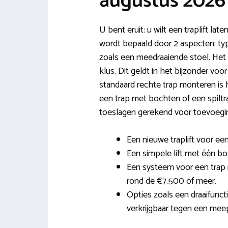
augustus 2026
U bent eruit: u wilt een traplift lat
wordt bepaald door 2 aspecten: typ
zoals een meedraaiende stoel. Het 
klus. Dit geldt in het bijzonder voo
standaard rechte trap monteren is 
een trap met bochten of een spil
toeslagen gerekend voor toevoegin
Een nieuwe traplift voor een
Een simpele lift met één boc
Een systeem voor een trap 
rond de €7.500 of meer.
Opties zoals een draaifunct
verkrijgbaar tegen een meepr