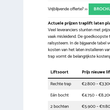
Vrijblijvende offerte? >>
BROCH
Actuele prijzen traplift laten p
Veel leveranciers stunten met prijz
vaak misleidend. De goedkoopste t
railsysteem. In de bijgaande tabel 
kosten van het laten installeren va
trap vormt de belangrijkste kosten
Liftsoort
Prijs nieuwe li
Rechte trap
€2.800 – €3.30
Eén bocht
€4.750 – €8.20
2 bochten
€5.900 – €11.8