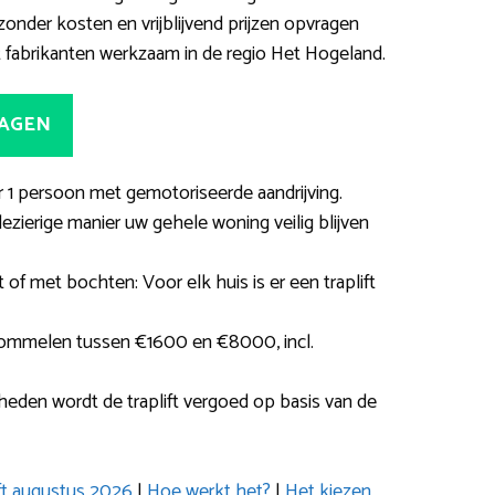
onder kosten en vrijblijvend prijzen opvragen
ift fabrikanten werkzaam in de regio Het Hogeland.
RAGEN
or 1 persoon met gemotoriseerde aandrijving.
zierige manier uw gehele woning veilig blijven
 of met bochten: Voor elk huis is er een traplift
hommelen tussen €1600 en €8000, incl.
den wordt de traplift vergoed op basis van de
ift augustus 2026
|
Hoe werkt het?
|
Het kiezen