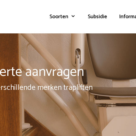
Soorten
Subsidie
Inform
fferte aanvragen
erschillende merken trapliften