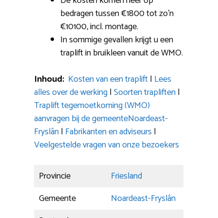
De kosten komen neer op
bedragen tussen €1800 tot zo’n
€10100, incl. montage.
In sommige gevallen krijgt u een
traplift in bruikleen vanuit de WMO.
Inhoud:
Kosten van een traplift
|
Lees
alles over de werking
|
Soorten trapliften
|
Traplift tegemoetkoming (WMO)
aanvragen bij de gemeenteNoardeast-
Fryslân
|
Fabrikanten en adviseurs
|
Veelgestelde vragen van onze bezoekers
Provincie
Friesland
Gemeente
Noardeast-Fryslân