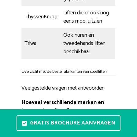
Liften die er ook nog
ThyssenKrupp
eens mooi uitzien
Ook huren en
Triwa
tweedehands liften
beschikbaar
Overzicht met de beste fabrikanten van stoelliften.
Veelgestelde vragen met antwoorden
Hoeveel verschillende merken en
leveranciers zijn er?
We differentiëren enkele populaire
GRATIS BROCHURE AANVRAGEN
ontwikkelaars Dit zijn Stannah, Handicare,
Acorn, Otolift, en ThyssenKrupp. Tevens