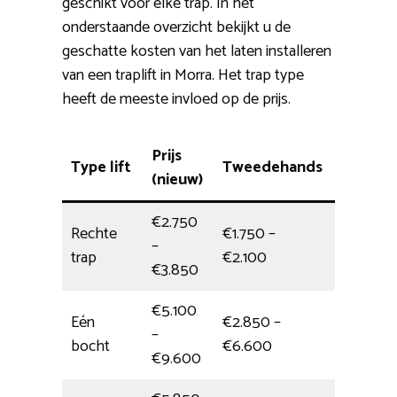
geschikt voor elke trap. In het
onderstaande overzicht bekijkt u de
geschatte kosten van het laten installeren
van een traplift in Morra. Het trap type
heeft de meeste invloed op de prijs.
Prijs
Type lift
Tweedehands
Plaatsi
(nieuw)
€2.750
Rechte
€1.750 –
–
4,5 uur
trap
€2.100
€3.850
€5.100
Eén
€2.850 –
–
5 uur
bocht
€6.600
€9.600