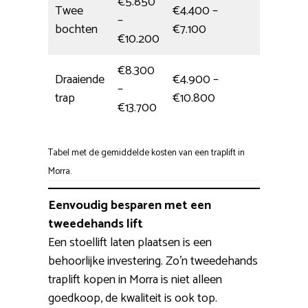
€5.850
Twee
€4.400 –
–
5,5 uur
bochten
€7.100
€10.200
€8.300
Draaiende
€4.900 –
–
5,5 uur
trap
€10.800
€13.700
Tabel met de gemiddelde kosten van een traplift in
Morra.
Eenvoudig besparen met een
tweedehands lift
Een stoellift laten plaatsen is een
behoorlijke investering. Zo’n tweedehands
traplift kopen in Morra is niet alleen
goedkoop, de kwaliteit is ook top.