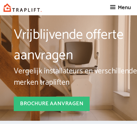
Spring
Menu
naar
inhoud
Vrijblijvende offerte
aanvragen
Vergelijk installateurs en verschillende
merken trapliften
BROCHURE AANVRAGEN