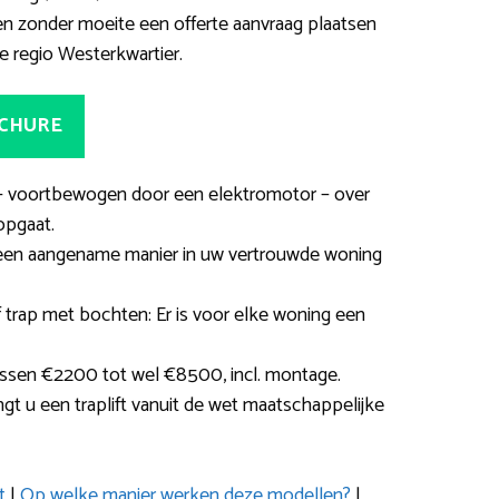
 zonder moeite een offerte aanvraag plaatsen
 de regio Westerkwartier.
OCHURE
ie – voortbewogen door een elektromotor – over
opgaat.
 een aangename manier in uw vertrouwde woning
f trap met bochten: Er is voor elke woning een
tussen €2200 tot wel €8500, incl. montage.
gt u een traplift vanuit de wet maatschappelijke
t
|
Op welke manier werken deze modellen?
|