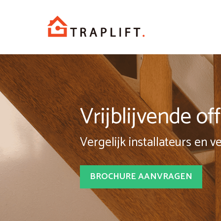
Spring
naar
inhoud
Vrijblijvende o
Vergelijk installateurs en v
BROCHURE AANVRAGEN