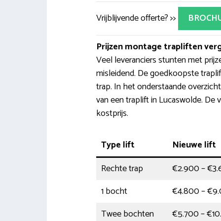
Vrijblijvende offerte? >>
BROCH
Prijzen montage trapliften verg
Veel leveranciers stunten met prijze
misleidend. De goedkoopste traplift
trap. In het onderstaande overzich
van een traplift in Lucaswolde. De 
kostprijs.
Type lift
Nieuwe lift
Rechte trap
€2.900 – €3
1 bocht
€4.800 – €9
Twee bochten
€5.700 – €10