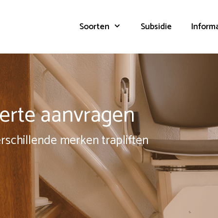
Soorten
Subsidie
Inform
fferte aanvragen
erschillende merken trapliften