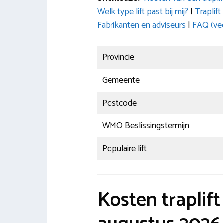
Welk type lift past bij mij?
|
Traplif
Fabrikanten en adviseurs
|
FAQ (vee
Provincie
Gemeente
Postcode
WMO Beslissingstermijn
Populaire lift
Kosten traplif