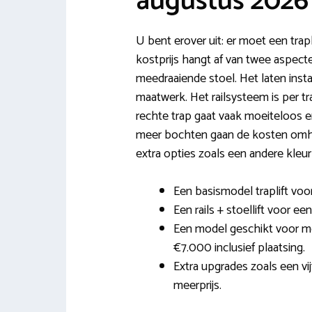
augustus 2026
U bent erover uit: er moet een trap
kostprijs hangt af van twee aspect
meedraaiende stoel. Het laten install
maatwerk. Het railsysteem is per tr
rechte trap gaat vaak moeiteloos en
meer bochten gaan de kosten omho
extra opties zoals een andere kleur r
Een basismodel traplift voor
Een rails + stoellift voor ee
Een model geschikt voor me
€7.000 inclusief plaatsing.
Extra upgrades zoals een vi
meerprijs.