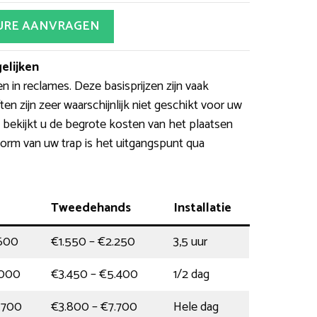
URE AANVRAGEN
elijken
n in reclames. Deze basisprijzen zijn vaak
en zijn zeer waarschijnlijk niet geschikt voor uw
t bekijkt u de begrote kosten van het plaatsen
vorm van uw trap is het uitgangspunt qua
Tweedehands
Installatie
.600
€1.550 – €2.250
3,5 uur
.000
€3.450 – €5.400
1/2 dag
.700
€3.800 – €7.700
Hele dag